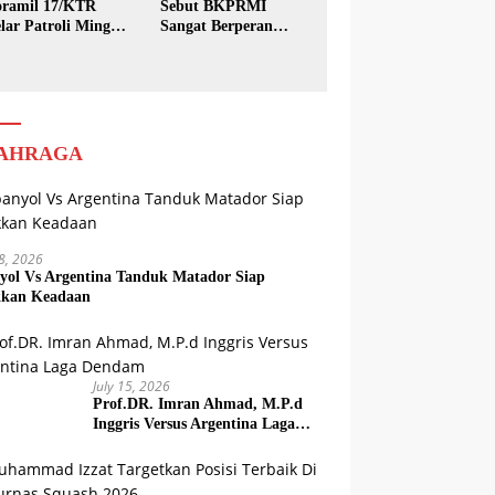
ramil 17/KTR
Sebut BKPRMI
lar Patroli Minggu
Sangat Berperan
sih
dalam Pembinaan
Generasi Muda
AHRAGA
18, 2026
yol Vs Argentina Tanduk Matador Siap
kkan Keadaan
July 15, 2026
Prof.DR. Imran Ahmad, M.P.d
Inggris Versus Argentina Laga
Dendam