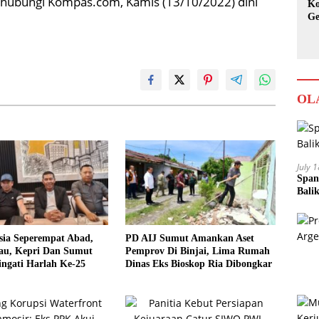
 dihubungi Kompas.com, Kamis (13/10/2022) dini
Ko
Ge
Ka
OL
July 
Span
Bali
sia Seperempat Abad,
PD AIJ Sumut Amankan Aset
u, Kepri Dan Sumut
Pemprov Di Binjai, Lima Rumah
ngati Harlah Ke-25
Dinas Eks Bioskop Ria Dibongkar