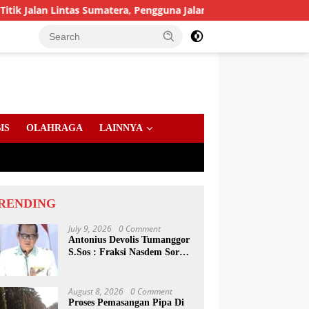
n Lintas Sumatera, Pengguna Jalan diimbau Untuk meningkatkan
IS
OLAHRAGA
LAINNYA
RENDING
July 9, 2026
0 Comment
Antonius Devolis Tumanggor
S.Sos : Fraksi Nasdem Soroti
Dinsos, Satpol PP Hingga
Kepling
August 8, 2026
0 Comment
Proses Pemasangan Pipa Di