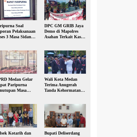
ripurna Soal
DPC GM GRIB Jaya
poran Pelaksanaan
Demo di Mapolres
ses 3 Masa Sidang
Asahan Terkait Kasus
hun Anggaran 2025
Pencabulan Anak
RD Medan Gelar
Wali Kota Medan
pat Paripurna
Terima Anugerah
nutupan Masa
Tanda Kehormatan
dang Kesatu Tahun
Satyalancana Karya
24
Bhakti Praja Nugraha
lsek Kotarih dan
Bupati Deliserdang