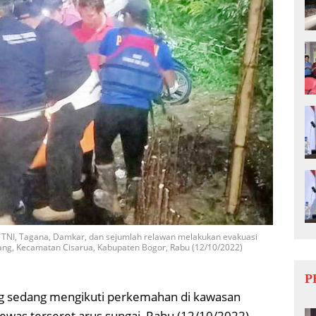
an TNI, Tagana, Damkar, dan sejumlah relawan melakukan evakuasi
ayang, Kecamatan Cisarua, Kabupaten Bogor, Rabu (12/10/2022)
P
ng sedang mengikuti perkemahan di kawasan
ewas terseret arus sungai, Rabu (12/10/2022).