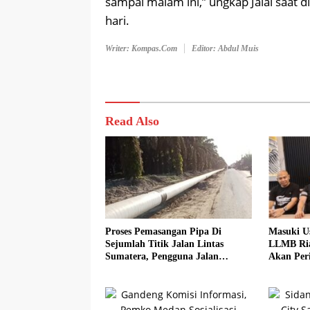
sampai malam ini,” ungkap Jalal saat
hari.
Writer: Kompas.com
Editor: Abdul Muis
Read Also
Proses Pemasangan Pipa Di
Masuki U
Sejumlah Titik Jalan Lintas
LLMB Ria
Sumatera, Pengguna Jalan
Akan Peri
diimbau Untuk meningkatkan
Kewaspadaan