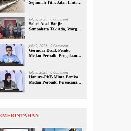
Sejumlah Titik Jalan Lintas
Sumatera, Pengguna Jalan
diimbau Untuk
meningkatkan Kewaspadaan
July 9, 2026
0 Comment
Solusi Atasi Banjir
Sempakata Tak Ada, Warga
Korban Temui Wong Chun
Sen
July 9, 2026
0 Comment
Gerindra Desak Pemko
Medan Perbaiki Pengolaan
Resapan Anggaran
July 9, 2026
0 Comment
Hanura-PKB Minta Pemko
Medan Perbaiki Perencanaan
Dan Penanganan Banjir
EMERINTAHAN