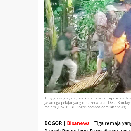
Tim gabungan yang terdiri dari aparat kepolisian d
jasad tiga pelajar yang terseret arus di Desa Batul
malam.(Dok. BPBD Bogor/Kompas.com/Bisanews).
BOGOR
|
Bisanews
| Tiga remaja ya
Puncak Bogor, Jawa Barat ditemukan t