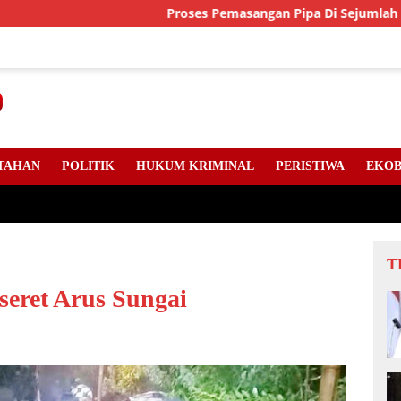
Proses Pemasangan Pipa Di Sejumlah Titik Jala
TAHAN
POLITIK
HUKUM KRIMINAL
PERISTIWA
EKOB
T
seret Arus Sungai