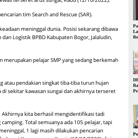
encarian tim Search and Rescue (SAR).
Pa
 keadaan meninggal dunia. Posisi sekarang dibawa
La
n dan Logistik BPBD Kabupaten Bogor, Jalaludin,
Re
Ta
ban merupakan pelajar SMP yang sedang berkemah
DP
g atau pendakian singkat tiba-tiba turun hujan
Ra
di sekitar kawasan sungai dan akhirnya terseret
Pe
Si
20
Akhirnya kita berhasil mengidentifikasi tadi
 camping. Total semuanya ada 105 pelajar, tapi
meninggal, 1 lagi masih dilakukan pencarian
Po