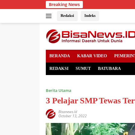
Skip
Breaking News
to
content
Redaksi
Indeks
BERANDA
KABAR VIDEO
PEMERIN
REDAKSI
SUMUT
BATUBARA
Berita Utama
3 Pelajar SMP Tewas Ter
Bisanews.id
October 13, 2022