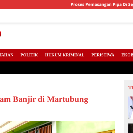
Proses Pemasangan Pipa Di Sejumlah Tit
TAHAN
POLITIK
HUKUM KRIMINAL
PERISTIWA
EKOB
T
am Banjir di Martubung