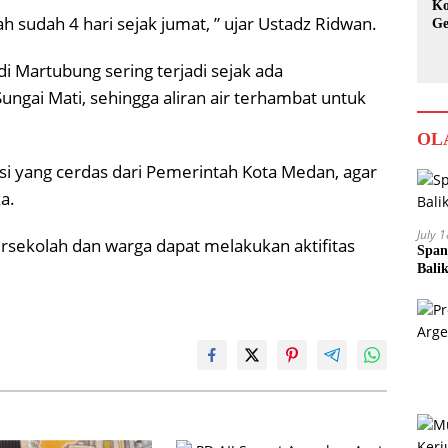
Ko
h sudah 4 hari sejak jumat, ” ujar Ustadz Ridwan.
Ge
Ka
i Martubung sering terjadi sejak ada
gai Mati, sehingga aliran air terhambat untuk
OL
i yang cerdas dari Pemerintah Kota Medan, agar
a.
July 
rsekolah dan warga dapat melakukan aktifitas
Span
Bali