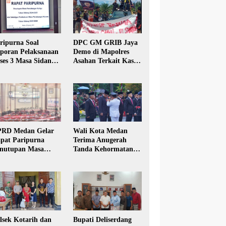
ripurna Soal
DPC GM GRIB Jaya
poran Pelaksanaan
Demo di Mapolres
ses 3 Masa Sidang
Asahan Terkait Kasus
hun Anggaran 2025
Pencabulan Anak
RD Medan Gelar
Wali Kota Medan
pat Paripurna
Terima Anugerah
nutupan Masa
Tanda Kehormatan
dang Kesatu Tahun
Satyalancana Karya
24
Bhakti Praja Nugraha
lsek Kotarih dan
Bupati Deliserdang