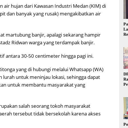
n air hujan dari Kawasan Industri Medan (KIM) di
pit dan banyak yang rusak) mengakibatkan air
Pa
La
at martubung banjir, apalagi sekarang hampir
Re
Ta
ustadz Ridwan warga yang terdampak banjir.
tif antara 30-50 centimeter hingga pagi ini.
tonga yang di hubungi melalui Whatsapp (WA)
DP
lurah untuk meninjau lokasi, sehingga dapat
Ra
ukan untuk membantu masyarakat yang
Pe
Si
20
rupakan salah seorang tokoh masyarakat
aerah tersebut tidak bersekolah karena akses
Po