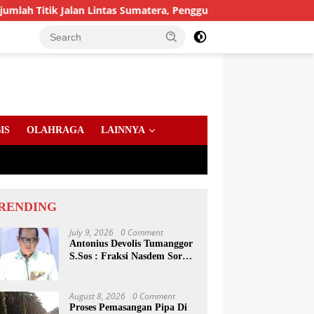
ik Jalan Lintas Sumatera, Pengguna Jalan diimbau Untuk menin
IS
OLAHRAGA
LAINNYA
RENDING
July 9, 2026
0 Comment
Antonius Devolis Tumanggor
S.Sos : Fraksi Nasdem Soroti
Dinsos, Satpol PP Hingga
Kepling
August 8, 2026
0 Comment
Proses Pemasangan Pipa Di