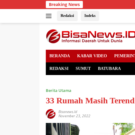
Skip
Breaking News
to
content
Redaksi
Indeks
BERANDA
KABAR VIDEO
PEMERIN
REDAKSI
SUMUT
BATUBARA
Berita Utama
33 Rumah Masih Terend
Bisanews.id
November 23, 2022