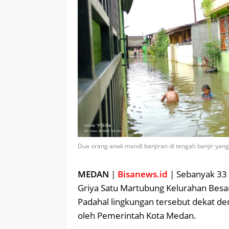
Dua orang anak mandi banjiran di tengah banjir yan
MEDAN
|
Bisanews.id
| Sebanyak 33 K
Griya Satu Martubung Kelurahan Besar
Padahal lingkungan tersebut dekat de
oleh Pemerintah Kota Medan.