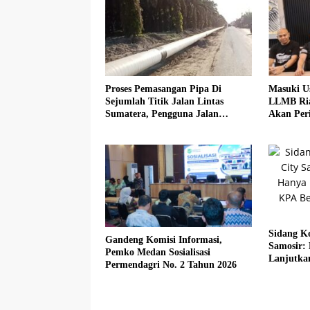
Proses Pemasangan Pipa Di
Masuki U
Sejumlah Titik Jalan Lintas
LLMB Ria
Sumatera, Pengguna Jalan
Akan Peri
diimbau Untuk meningkatkan
Kewaspadaan
Sidang Ko
Gandeng Komisi Informasi,
Samosir:
Pemko Medan Sosialisasi
Lanjutka
Permendagri No. 2 Tahun 2026
Beberkan