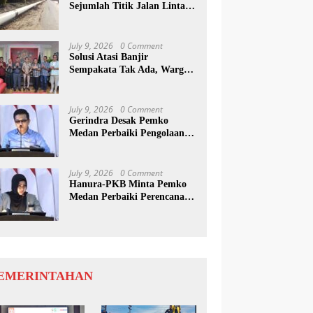
Sejumlah Titik Jalan Lintas
Sumatera, Pengguna Jalan
diimbau Untuk
meningkatkan Kewaspadaan
July 9, 2026
0 Comment
Solusi Atasi Banjir
Sempakata Tak Ada, Warga
Korban Temui Wong Chun
Sen
July 9, 2026
0 Comment
Gerindra Desak Pemko
Medan Perbaiki Pengolaan
Resapan Anggaran
July 9, 2026
0 Comment
Hanura-PKB Minta Pemko
Medan Perbaiki Perencanaan
Dan Penanganan Banjir
EMERINTAHAN