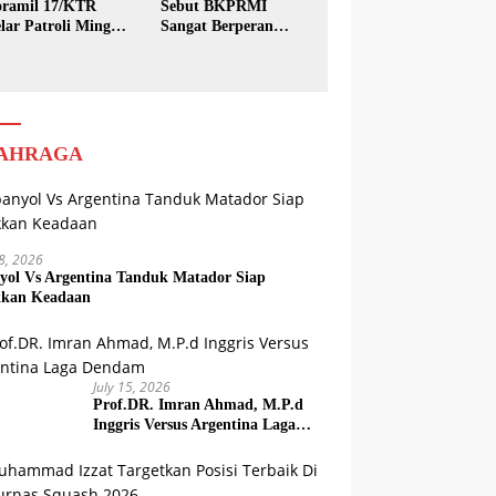
ramil 17/KTR
Sebut BKPRMI
lar Patroli Minggu
Sangat Berperan
sih
dalam Pembinaan
Generasi Muda
AHRAGA
18, 2026
yol Vs Argentina Tanduk Matador Siap
kkan Keadaan
July 15, 2026
Prof.DR. Imran Ahmad, M.P.d
Inggris Versus Argentina Laga
Dendam