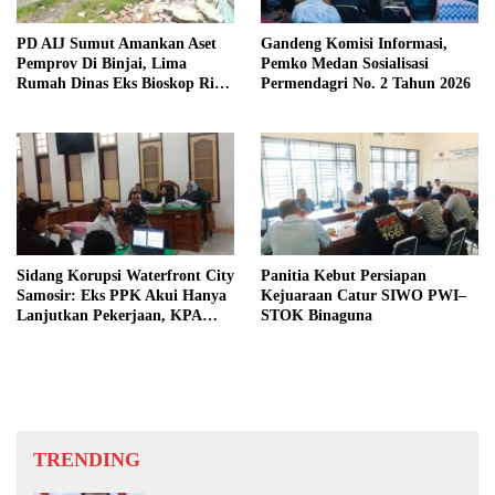
PD AIJ Sumut Amankan Aset
Gandeng Komisi Informasi,
Pemprov Di Binjai, Lima
Pemko Medan Sosialisasi
Rumah Dinas Eks Bioskop Ria
Permendagri No. 2 Tahun 2026
Dibongkar
Sidang Korupsi Waterfront City
Panitia Kebut Persiapan
Samosir: Eks PPK Akui Hanya
Kejuaraan Catur SIWO PWI–
Lanjutkan Pekerjaan, KPA
STOK Binaguna
Beberkan Pengawasan Proyek
TRENDING