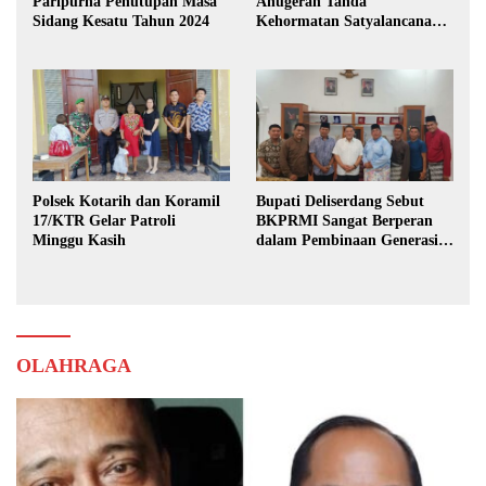
Paripurna Penutupan Masa
Anugerah Tanda
Sidang Kesatu Tahun 2024
Kehormatan Satyalancana
Karya Bhakti Praja Nugraha
Polsek Kotarih dan Koramil
Bupati Deliserdang Sebut
17/KTR Gelar Patroli
BKPRMI Sangat Berperan
Minggu Kasih
dalam Pembinaan Generasi
Muda
OLAHRAGA