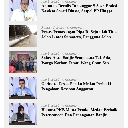
July 9, 2026
0 Comment
Antonius Devolis Tumanggor S.Sos : Fraksi
Nasdem Soroti Dinsos, Satpol PP Hingga
Kepling
August 8, 2026
0 Comment
Proses Pemasangan Pipa Di Sejumlah Titik
Jalan Lintas Sumatera, Pengguna Jalan
diimbau Untuk meningkatkan
Kewaspadaan
July 9, 2026
0 Comment
Solusi Atasi Banjir Sempakata Tak Ada,
Warga Korban Temui Wong Chun Sen
July 9, 2026
0 Comment
Gerindra Desak Pemko Medan Perbaiki
Pengolaan Resapan Anggaran
July 9, 2026
0 Comment
Hanura-PKB Minta Pemko Medan Perbaiki
Perencanaan Dan Penanganan Banjir