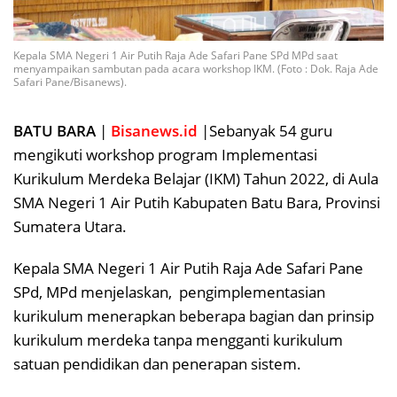
Kepala SMA Negeri 1 Air Putih Raja Ade Safari Pane SPd MPd saat
menyampaikan sambutan pada acara workshop IKM. (Foto : Dok. Raja Ade
Safari Pane/Bisanews).
BATU BARA
|
Bisanews.id
|Sebanyak 54 guru
mengikuti workshop program Implementasi
Kurikulum Merdeka Belajar (IKM) Tahun 2022, di Aula
SMA Negeri 1 Air Putih Kabupaten Batu Bara, Provinsi
Sumatera Utara.
Kepala SMA Negeri 1 Air Putih Raja Ade Safari Pane
SPd, MPd menjelaskan, pengimplementasian
kurikulum menerapkan beberapa bagian dan prinsip
kurikulum merdeka tanpa mengganti kurikulum
satuan pendidikan dan penerapan sistem.