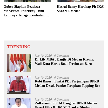
Gubsu Siapkan Beasiswa
Hasrul Benny Harahap Plt IKAl
Mahasiswa Poltekkes, Demi
SMAN 6 Medan
Lahirnya Tenaga Kesehatan Di
Nias
TRENDING
July 10, 2026
0 Comment
Dr Lily MBA : Banjir Di Medan Kronis,
Wali Kota Harus Buat Terobosan Baru
July 10, 2026
0 Comment
Robi Barus : Fraksi PDI Perjuangan DPRD
Medan Desak Pemko Terapkan Tapping Box
July 10, 2026
0 Comment
Zulkarnain.S.K.M Banghar DPRD Medan
Soroti Silva Rp592 M, Pemko Diminta