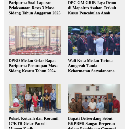
Paripurna Soal Laporan
DPC GM GRIB Jaya Demo
Pelaksanaan Reses 3 Masa
di Mapolres Asahan Terkait
Sidang Tahun Anggaran 2025
Kasus Pencabulan Anak
DPRD Medan Gelar Rapat
Wali Kota Medan Terima
Paripurna Penutupan Masa
Anugerah Tanda
Sidang Kesatu Tahun 2024
Kehormatan Satyalancana
Karya Bhakti Praja Nugraha
Polsek Kotarih dan Koramil
Bupati Deliserdang Sebut
17/KTR Gelar Patroli
BKPRMI Sangat Berperan
Minggu Kasih
dalam Pembinaan Generasi