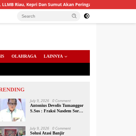
Kepri Dan Sumut Akan Peringati Harlah Ke-25
PD AIJ Su
IS
OLAHRAGA
LAINNYA
RENDING
July 9, 2026
0 Comment
Antonius Devolis Tumanggor
S.Sos : Fraksi Nasdem Soroti
Dinsos, Satpol PP Hingga
Kepling
July 9, 2026
0 Comment
Solusi Atasi Banjir