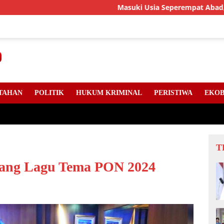
Masuki Usia Seperempat Abad, LLMB Riau, 
TAHAN
POLITIK
HUKUM KRIMINAL
PERISTIWA
EKOB
T
nang Lagu Tema PON 2024