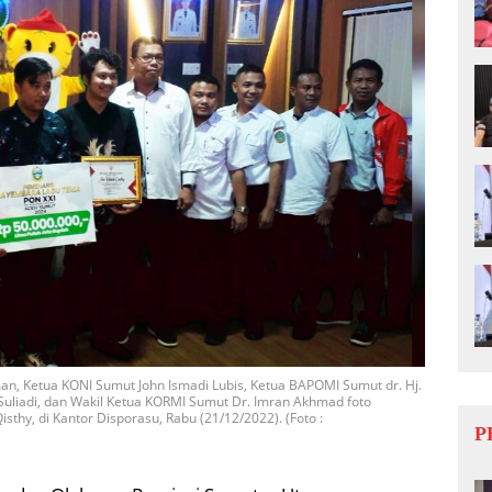
an, Ketua KONI Sumut John Ismadi Lubis, Ketua BAPOMI Sumut dr. Hj.
 Suliadi, dan Wakil Ketua KORMI Sumut Dr. Imran Akhmad foto
hy, di Kantor Disporasu, Rabu (21/12/2022). (Foto :
P