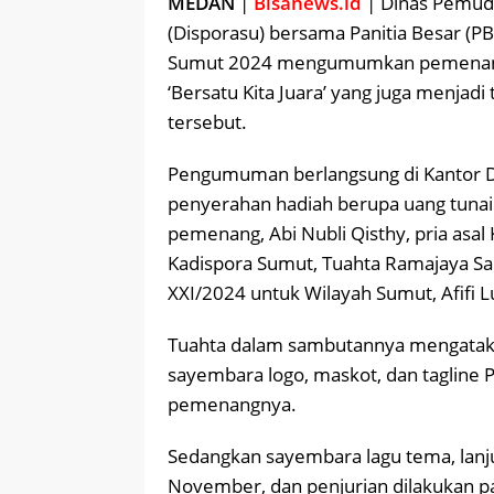
MEDAN
|
Bisanews.id
| Dinas Pemuda
(Disporasu) bersama Panitia Besar (P
Sumut 2024 mengumumkan pemenang 
‘Bersatu Kita Juara’ yang juga menjadi
tersebut.
Pengumuman berlangsung di Kantor Di
penyerahan hadiah berupa uang tunai 
pemenang, Abi Nubli Qisthy, pria asa
Kadispora Sumut, Tuahta Ramajaya Sa
XXI/2024 untuk Wilayah Sumut, Afifi L
Tuahta dalam sambutannya mengatakan
sayembara logo, maskot, dan taglin
pemenangnya.
Sedangkan sayembara lagu tema, lanj
November, dan penjurian dilakukan pa