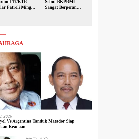
ramil 17/KTR
Sebut BKPRMI
lar Patroli Minggu
Sangat Berperan
sih
dalam Pembinaan
Generasi Muda
AHRAGA
18, 2026
yol Vs Argentina Tanduk Matador Siap
kkan Keadaan
July 15, 2026