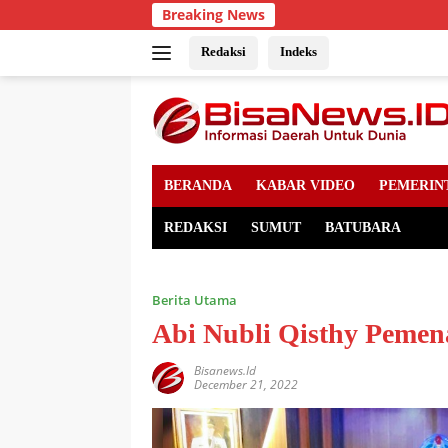
Skip
Breaking News
to
content
Redaksi
Indeks
BERANDA
KABAR VIDEO
PEMERIN
REDAKSI
SUMUT
BATUBARA
Berita Utama
Abi Nubli Qisthy Peme
Bisanews.id
December 21, 2022