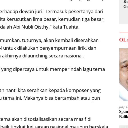
Ko
Ge
erhadap dewan juri. Termasuk pesertanya dari
Ka
ta kerucutkan lima besar, kemudian tiga besar,
ah Abi Nubli Qisthy,” kata Tuahta.
OL
mumkan, tuturnya, akan kembali diserahkan
 untuk dilakukan penyempurnaan lirik, dan
akhirnya dilaunching secara nasional.
 yang dipercaya untuk memperindah lagu tema
dan nanti kita serahkan kepada komposer yang
tema ini. Makanya bisa bertambah atau pun
July 
Span
Bali
tema akan disosialisasikan secara masif di
 baik tingkat kejuaraan nasional maupun berskala