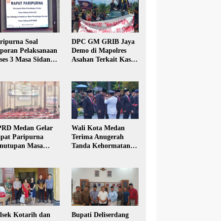
ripurna Soal
DPC GM GRIB Jaya
poran Pelaksanaan
Demo di Mapolres
ses 3 Masa Sidang
Asahan Terkait Kasus
hun Anggaran 2025
Pencabulan Anak
RD Medan Gelar
Wali Kota Medan
pat Paripurna
Terima Anugerah
nutupan Masa
Tanda Kehormatan
dang Kesatu Tahun
Satyalancana Karya
24
Bhakti Praja Nugraha
lsek Kotarih dan
Bupati Deliserdang