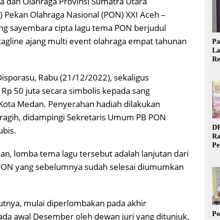
 dan Olahraga Provinsi Sumatra Utara
B) Pekan Olahraga Nasional (PON) XXI Aceh –
sayembara cipta lagu tema PON berjudul
 tagline ajang multi event olahraga empat tahunan
Pa
La
Re
Ta
sporasu, Rabu (21/12/2022), sekaligus
Rp 50 juta secara simbolis kepada sang
l Kota Medan. Penyerahan hadiah dilakukan
ragih, didampingi Sekretaris Umum PB PON
DP
ubis.
Ra
Pe
, lomba tema lagu tersebut adalah lanjutan dari
Si
20
e PON yang sebelumnya sudah selesai diumumkan
utnya, mulai diperlombakan pada akhir
Po
da awal Desember oleh dewan juri yang ditunjuk.