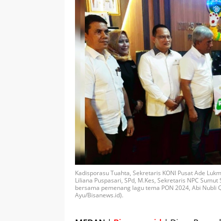
Kadisporasu Tuahta, Sekretaris KONI Pusat Ade Lukm
Liliana Puspasari, SPd, M.Kes, Sekretaris NPC Sumut
bersama pemenang lagu tema PON 2024, Abi Nubli Qist
Ayu/Bisanews.id).