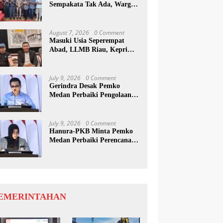
Sempakata Tak Ada, Warga
Korban Temui Wong Chun
Sen
August 7, 2026
0 Comment
Masuki Usia Seperempat
Abad, LLMB Riau, Kepri
Dan Sumut Akan Peringati
Harlah Ke-25
July 9, 2026
0 Comment
Gerindra Desak Pemko
Medan Perbaiki Pengolaan
Resapan Anggaran
July 9, 2026
0 Comment
Hanura-PKB Minta Pemko
Medan Perbaiki Perencanaan
Dan Penanganan Banjir
EMERINTAHAN