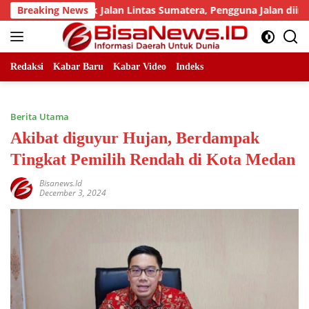
Skip
lah Titik Jalan Lintas Sumatera, Pengguna Jalan diimbau Untu
Breaking News
to
content
Redaksi
Kabar Baru
Kabar Video
Indeks
Berita Utama
Akibat diguyur Hujan, Berdampak
Tingkat Pemilih Rendah di Kota Medan
Bisanews.id
December 3, 2024