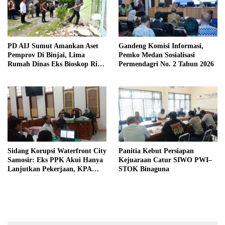
PD AIJ Sumut Amankan Aset
Gandeng Komisi Informasi,
Pemprov Di Binjai, Lima
Pemko Medan Sosialisasi
Rumah Dinas Eks Bioskop Ria
Permendagri No. 2 Tahun 2026
Dibongkar
Sidang Korupsi Waterfront City
Panitia Kebut Persiapan
Samosir: Eks PPK Akui Hanya
Kejuaraan Catur SIWO PWI–
Lanjutkan Pekerjaan, KPA
STOK Binaguna
Beberkan Pengawasan Proyek