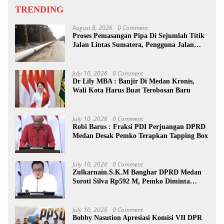
TRENDING
August 8, 2026
0 Comment
Proses Pemasangan Pipa Di Sejumlah Titik
Jalan Lintas Sumatera, Pengguna Jalan
diimbau Untuk meningkatkan
Kewaspadaan
July 10, 2026
0 Comment
Dr Lily MBA : Banjir Di Medan Kronis,
Wali Kota Harus Buat Terobosan Baru
July 10, 2026
0 Comment
Robi Barus : Fraksi PDI Perjuangan DPRD
Medan Desak Pemko Terapkan Tapping Box
July 10, 2026
0 Comment
Zulkarnain.S.K.M Banghar DPRD Medan
Soroti Silva Rp592 M, Pemko Diminta
Benahi Rencana PAD
July 10, 2026
0 Comment
Bobby Nasution Apresiasi Komisi VII DPR