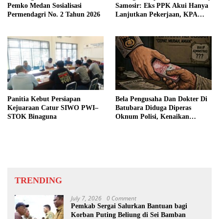
Pemko Medan Sosialisasi
Samosir: Eks PPK Akui Hanya
Permendagri No. 2 Tahun 2026
Lanjutkan Pekerjaan, KPA
Beberkan Pengawasan Proyek
Panitia Kebut Persiapan
Bela Pengusaha Dan Dokter Di
Kejuaraan Catur SIWO PWI–
Batubara Diduga Diperas
STOK Binaguna
Oknum Polisi, Kenaikan
Pangkat AKP Fadlun Al Fitri
Ditunda
TRENDING
July 7, 2026
0 Comment
Pemkab Sergai Salurkan Bantuan bagi
Korban Puting Beliung di Sei Bamban