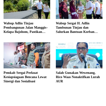
Wabup Adlin Tinjau
Wabup Sergai H. Adlin
Pembangunan Jalan Manggis–
Tambunan Tinjau dan
Kelapa Bajohom, Pastikan
Salurkan Bantuan Korban
Kualitas Sesuai Harapan
Puting Beliung di Desa Blok 10
Pemkab Sergai Perkuat
Salah Gunakan Wewenang,
Kesiapsiagaan Bencana Lewat
Rico Waas Nonaktifkan Lurah
Sinergi dan Sosialisasi
AUR