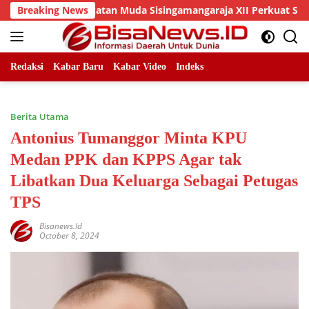
Skip
PC Angkatan Muda Sisingamangaraja XII Perkuat Sinergitas Jag
Breaking News
to
content
Redaksi
Kabar Baru
Kabar Video
Indeks
Berita Utama
Antonius Tumanggor Minta KPU
Medan PPK dan KPPS Agar tak
Libatkan Dua Keluarga Sebagai Petugas
TPS
Bisanews.id
October 8, 2024