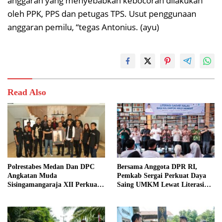
anggaran yang menyebabkan kebocoran dilakukan
oleh PPK, PPS dan petugas TPS. Usut penggunaan
anggaran pemilu, “tegas Antonius. (ayu)
Read Also
Polrestabes Medan Dan DPC
Bersama Anggota DPR RI,
Angkatan Muda
Pemkab Sergai Perkuat Daya
Sisingamangaraja XII Perkuat
Saing UMKM Lewat Literasi
Sinergitas Jaga Kamtibmas
Sadar Halal