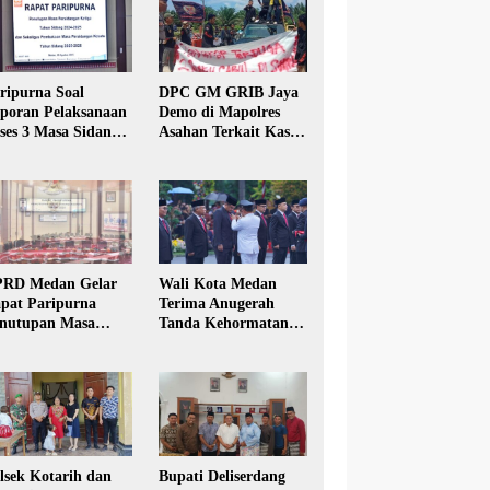
ripurna Soal
DPC GM GRIB Jaya
poran Pelaksanaan
Demo di Mapolres
ses 3 Masa Sidang
Asahan Terkait Kasus
hun Anggaran 2025
Pencabulan Anak
RD Medan Gelar
Wali Kota Medan
pat Paripurna
Terima Anugerah
nutupan Masa
Tanda Kehormatan
dang Kesatu Tahun
Satyalancana Karya
24
Bhakti Praja Nugraha
lsek Kotarih dan
Bupati Deliserdang