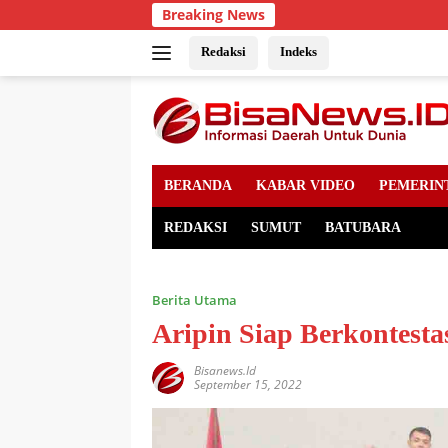
Skip
Breaking News
to
content
Redaksi
Indeks
BERANDA
KABAR VIDEO
PEMERIN
REDAKSI
SUMUT
BATUBARA
Berita Utama
Aripin Siap Berkontest
Bisanews.id
September 15, 2022