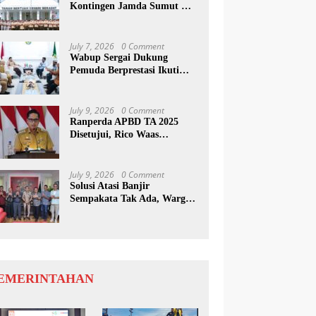
Kontingen Jamda Sumut XI,
Tekankan Nilai SAKTI dan
Karakter Pramuka
July 7, 2026
0 Comment
Wabup Sergai Dukung
Pemuda Berprestasi Ikuti
Program Kepemimpinan
Internasional
July 9, 2026
0 Comment
Ranperda APBD TA 2025
Disetujui, Rico Waas
Apresiasi Sinergitas Antara
Legislatif dan Eksekutif
July 9, 2026
0 Comment
Solusi Atasi Banjir
Sempakata Tak Ada, Warga
Korban Temui Wong Chun
Sen
EMERINTAHAN