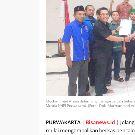
Mochammad Aripin didampingi pengurus dari beber
Musda KNPI Purwakarta. (Foto : Dok. Mochammad Ari
PURWAKARTA
|
Bisanews.id
| Jelan
mulai mengembalikan berkas pencalo