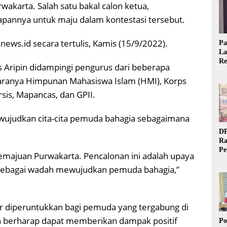
akarta. Salah satu bakal calon ketua,
pannya untuk maju dalam kontestasi tersebut.
news.id secara tertulis, Kamis (15/9/2022).
Pa
La
Re
 Aripin didampingi pengurus dari beberapa
Ta
aranya Himpunan Mahasiswa Islam (HMI), Korps
sis, Mapancas, dan GPII.
wujudkan cita-cita pemuda bahagia sebagaimana
DP
Ra
Pe
emajuan Purwakarta. Pencalonan ini adalah upaya
Si
 sebagai wadah mewujudkan pemuda bahagia,”
20
ar diperuntukkan bagi pemuda yang tergabung di
in berharap dapat memberikan dampak positif
Po