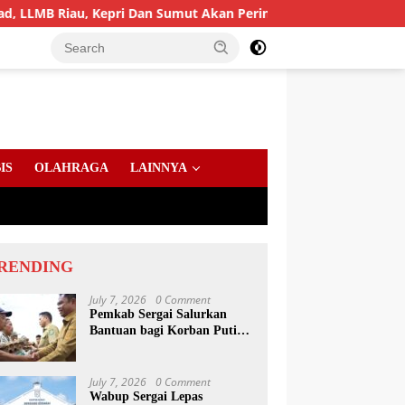
au, Kepri Dan Sumut Akan Peringati Harlah Ke-25
PD AI
IS
OLAHRAGA
LAINNYA
RENDING
July 7, 2026
0 Comment
Pemkab Sergai Salurkan
Bantuan bagi Korban Puting
Beliung di Sei Bamban
July 7, 2026
0 Comment
Wabup Sergai Lepas