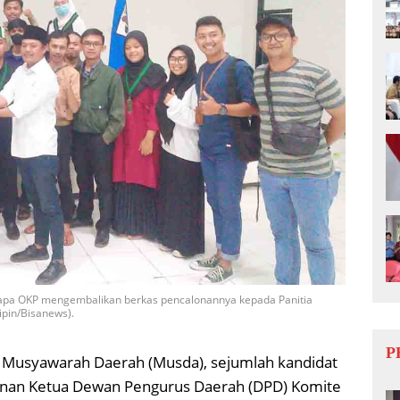
apa OKP mengembalikan berkas pencalonannya kepada Panitia
pin/Bisanews).
P
g Musyawarah Daerah (Musda), sejumlah kandidat
nan Ketua Dewan Pengurus Daerah (DPD) Komite