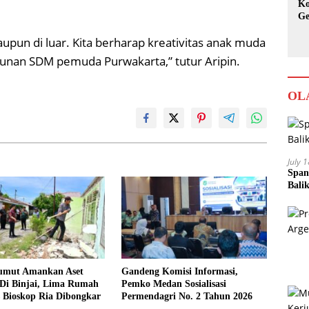
Ko
Ge
Ka
upun di luar. Kita berharap kreativitas anak muda
gunan SDM pemuda Purwakarta,” tutur Aripin.
OL
July 
Span
Bali
umut Amankan Aset
Gandeng Komisi Informasi,
Di Binjai, Lima Rumah
Pemko Medan Sosialisasi
 Bioskop Ria Dibongkar
Permendagri No. 2 Tahun 2026