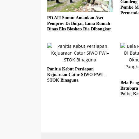
Gandeng 
Pemko Med
Permenda
PD AIJ Sumut Amankan Aset
Pemprov Di Binjai, Lima Rumah
Dinas Eks Bioskop Ria Dibongkar
Panitia Kebut Persiapan
Kejuaraan Catur SIWO PWI–
STOK Binaguna
Bela Pen
Batubara
Polisi, 
Fadlun Al