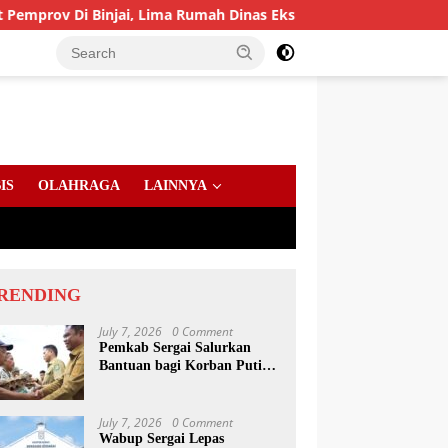
injai, Lima Rumah Dinas Eks Bioskop Ria Dibongkar
Ga
IS
OLAHRAGA
LAINNYA
RENDING
July 7, 2026
0 Comment
Pemkab Sergai Salurkan
Bantuan bagi Korban Puting
Beliung di Sei Bamban
July 7, 2026
0 Comment
Wabup Sergai Lepas