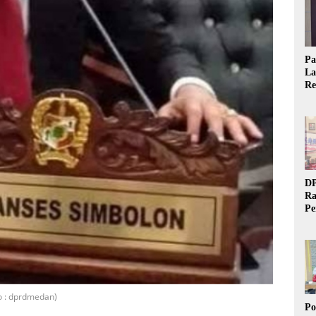
Pa
La
Re
Ta
DP
Ra
Pe
Si
20
o : dprdmedan)
Po