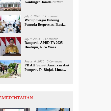
Kontingen Jamda Sumut XI,
Tekankan Nilai SAKTI dan
Karakter Pramuka
July 7, 2026
0 Comment
Wabup Sergai Dukung
Pemuda Berprestasi Ikuti
Program Kepemimpinan
Internasional
July 9, 2026
0 Comment
Ranperda APBD TA 2025
Disetujui, Rico Waas
Apresiasi Sinergitas Antara
Legislatif dan Eksekutif
August 6, 2026
0 Comment
PD AIJ Sumut Amankan Aset
Pemprov Di Binjai, Lima
Rumah Dinas Eks Bioskop
Ria Dibongkar
EMERINTAHAN