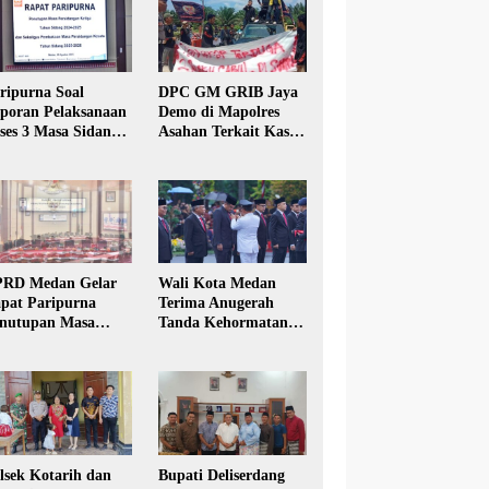
ripurna Soal
DPC GM GRIB Jaya
poran Pelaksanaan
Demo di Mapolres
ses 3 Masa Sidang
Asahan Terkait Kasus
hun Anggaran 2025
Pencabulan Anak
RD Medan Gelar
Wali Kota Medan
pat Paripurna
Terima Anugerah
nutupan Masa
Tanda Kehormatan
dang Kesatu Tahun
Satyalancana Karya
24
Bhakti Praja Nugraha
lsek Kotarih dan
Bupati Deliserdang