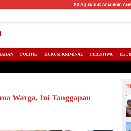
PD AIJ Sumut Amankan Aset Pemprov Di B
TAHAN
POLITIK
HUKUM KRIMINAL
PERISTIWA
EKOB
T
ima Warga, Ini Tanggapan