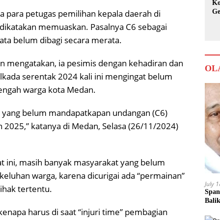
Ko
ja para petugas pemilihan kepala daerah di
Ge
Ka
sa dikatakan memuaskan. Pasalnya C6 sebagai
ata belum dibagi secara merata.
n mengatakan, ia pesimis dengan kehadiran dan
OL
ilkada serentak 2024 kali ini mengingat belum
tengah warga kota Medan.
ga yang belum mandapatkapan undangan (C6)
n 2025,” katanya di Medan, Selasa (26/11/2024)
saat ini, masih banyak masyarakat yang belum
keluhan warga, karena dicurigai ada “permainan”
July 
ihak tertentu.
Span
Bali
enapa harus di saat “injuri time” pembagian