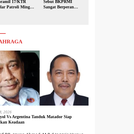
ramil 17/KTR
Sebut BKPRMI
lar Patroli Minggu
Sangat Berperan
sih
dalam Pembinaan
Generasi Muda
AHRAGA
18, 2026
yol Vs Argentina Tanduk Matador Siap
kkan Keadaan