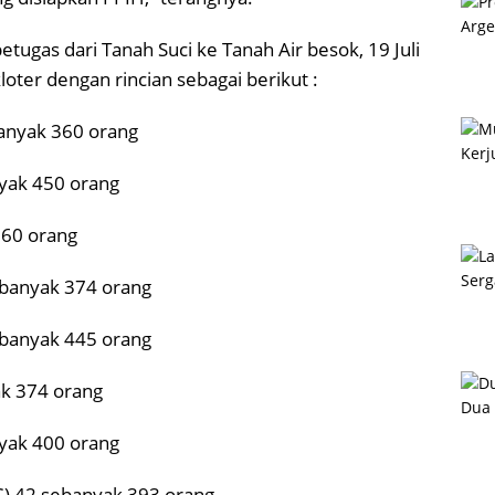
ugas dari Tanah Suci ke Tanah Air besok, 19 Juli
oter dengan rincian sebagai berikut :
anyak 360 orang
nyak 450 orang
360 orang
sebanyak 374 orang
sebanyak 445 orang
ak 374 orang
nyak 400 orang
G) 42 sebanyak 393 orang