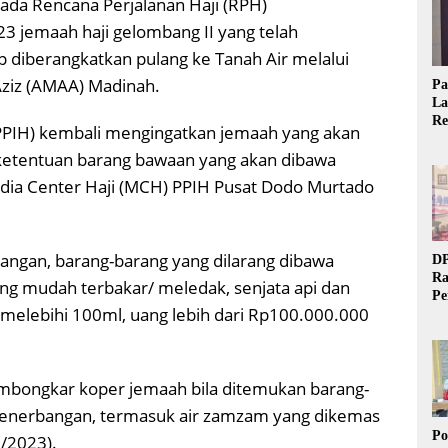
ada Rencana Perjalanan Haji (RPH)
3 jemaah haji gelombang II yang telah
 diberangkatkan pulang ke Tanah Air melalui
ziz (AMAA) Madinah.
Pa
La
Re
(PPIH) kembali mengingatkan jemaah yang akan
Ta
ketentuan barang bawaan yang akan dibawa
edia Center Haji (MCH) PPIH Pusat Dodo Murtado
angan, barang-barang yang dilarang dibawa
DP
Ra
ng mudah terbakar/ meledak, senjata api dan
Pe
an melebihi 100ml, uang lebih dari Rp100.000.000
Si
20
mbongkar koper jemaah bila ditemukan barang-
penerbangan, termasuk air zamzam yang dikemas
Po
7/2023).