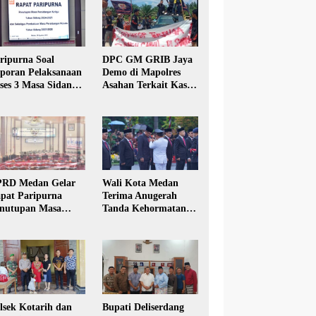
ripurna Soal
DPC GM GRIB Jaya
poran Pelaksanaan
Demo di Mapolres
ses 3 Masa Sidang
Asahan Terkait Kasus
hun Anggaran 2025
Pencabulan Anak
RD Medan Gelar
Wali Kota Medan
pat Paripurna
Terima Anugerah
nutupan Masa
Tanda Kehormatan
dang Kesatu Tahun
Satyalancana Karya
24
Bhakti Praja Nugraha
lsek Kotarih dan
Bupati Deliserdang