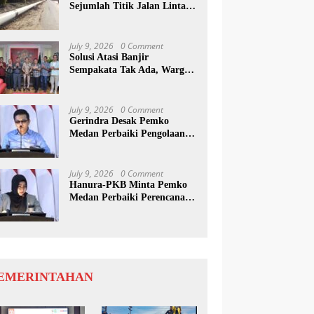
Sejumlah Titik Jalan Lintas
Sumatera, Pengguna Jalan
diimbau Untuk
meningkatkan Kewaspadaan
July 9, 2026
0 Comment
Solusi Atasi Banjir
Sempakata Tak Ada, Warga
Korban Temui Wong Chun
Sen
July 9, 2026
0 Comment
Gerindra Desak Pemko
Medan Perbaiki Pengolaan
Resapan Anggaran
July 9, 2026
0 Comment
Hanura-PKB Minta Pemko
Medan Perbaiki Perencanaan
Dan Penanganan Banjir
EMERINTAHAN