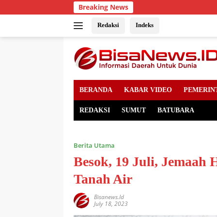
Skip
Breaking News
Pro
to
content
Redaksi
Indeks
BERANDA
KABAR VIDEO
PEMERIN
REDAKSI
SUMUT
BATUBARA
Berita Utama
Besok, 19 Juli, Jemaah 
Tanah Air
Bisanews.id
July 18, 2023