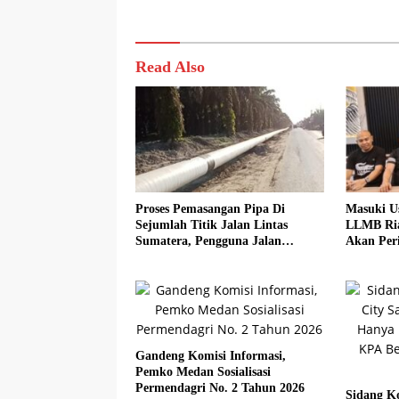
Read Also
Proses Pemasangan Pipa Di
Masuki U
Sejumlah Titik Jalan Lintas
LLMB Ria
Sumatera, Pengguna Jalan
Akan Peri
diimbau Untuk meningkatkan
Kewaspadaan
Gandeng Komisi Informasi,
Pemko Medan Sosialisasi
Permendagri No. 2 Tahun 2026
Sidang Ko