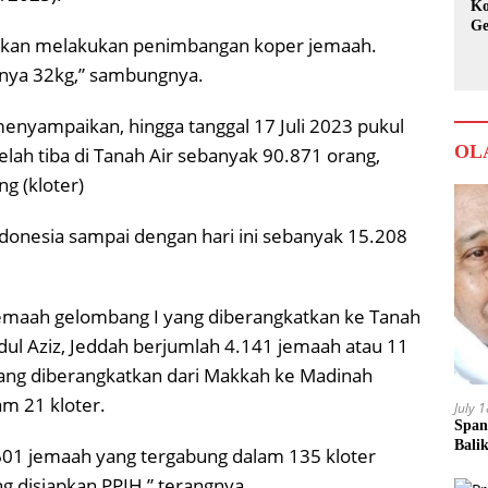
Ko
Ge
 akan melakukan penimbangan koper jemaah.
Ka
anya 32kg,” sambungnya.
enyampaikan, hingga tanggal 17 Juli 2023 pukul
OL
lah tiba di Tanah Air sebanyak 90.871 orang,
g (kloter)
ndonesia sampai dengan hari ini sebanyak 15.208
n, jemaah gelombang I yang diberangkatkan ke Tanah
bdul Aziz, Jeddah berjumlah 4.141 jemaah atau 11
yang diberangkatkan dari Makkah ke Madinah
m 21 kloter.
July 
Span
Bali
601 jemaah yang tergabung dalam 135 kloter
g disiapkan PPIH,” terangnya.