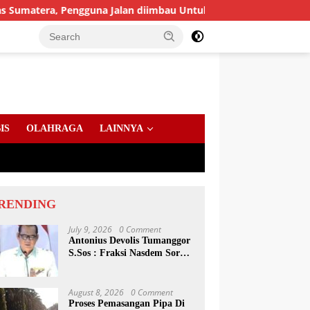
 Pengguna Jalan diimbau Untuk meningkatkan Kewaspadaan
IS
OLAHRAGA
LAINNYA
RENDING
July 9, 2026
0 Comment
Antonius Devolis Tumanggor
S.Sos : Fraksi Nasdem Soroti
Dinsos, Satpol PP Hingga
Kepling
August 8, 2026
0 Comment
Proses Pemasangan Pipa Di