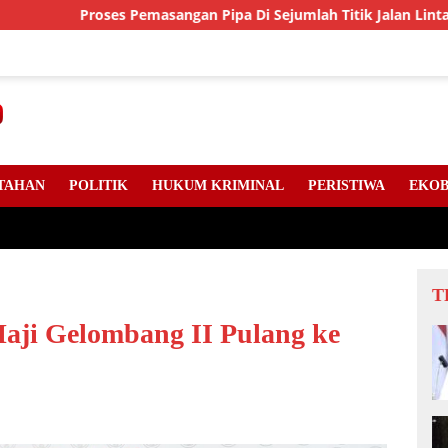
ses Pemasangan Pipa Di Sejumlah Titik Jalan Lintas Sumatera,
TAHAN
POLITIK
HUKUM KRIMINAL
PERISTIWA
EKOB
T
Haji Gelombang II Pulang ke