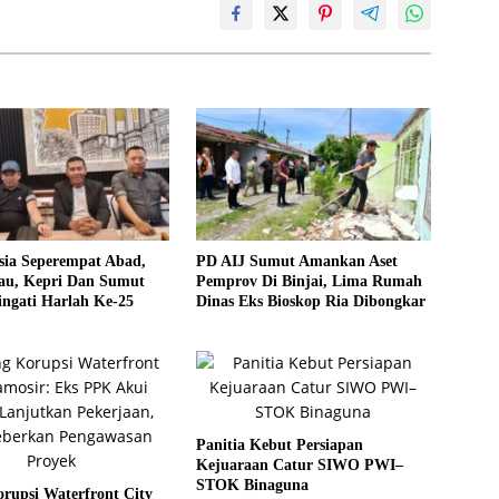
sia Seperempat Abad,
PD AIJ Sumut Amankan Aset
u, Kepri Dan Sumut
Pemprov Di Binjai, Lima Rumah
ngati Harlah Ke-25
Dinas Eks Bioskop Ria Dibongkar
Panitia Kebut Persiapan
Kejuaraan Catur SIWO PWI–
STOK Binaguna
rupsi Waterfront City