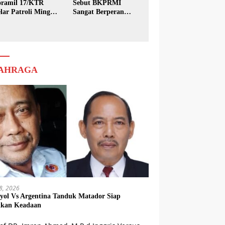
ramil 17/KTR
Sebut BKPRMI
lar Patroli Minggu
Sangat Berperan
sih
dalam Pembinaan
Generasi Muda
AHRAGA
18, 2026
yol Vs Argentina Tanduk Matador Siap
kkan Keadaan