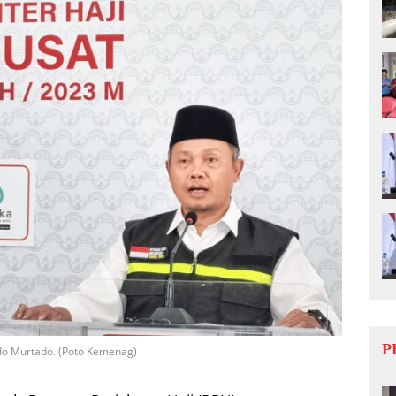
P
do Murtado. (Poto Kemenag)