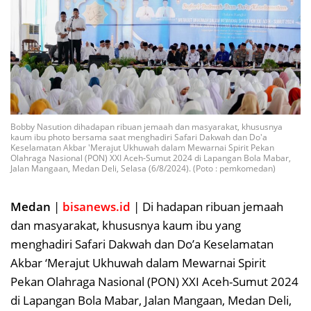
Bobby Nasution dihadapan ribuan jemaah dan masyarakat, khususnya
kaum ibu photo bersama saat menghadiri Safari Dakwah dan Do'a
Keselamatan Akbar 'Merajut Ukhuwah dalam Mewarnai Spirit Pekan
Olahraga Nasional (PON) XXI Aceh-Sumut 2024 di Lapangan Bola Mabar,
Jalan Mangaan, Medan Deli, Selasa (6/8/2024). (Poto : pemkomedan)
Medan
|
bisanews.id
| Di hadapan ribuan jemaah
dan masyarakat, khususnya kaum ibu yang
menghadiri Safari Dakwah dan Do’a Keselamatan
Akbar ‘Merajut Ukhuwah dalam Mewarnai Spirit
Pekan Olahraga Nasional (PON) XXI Aceh-Sumut 2024
di Lapangan Bola Mabar, Jalan Mangaan, Medan Deli,