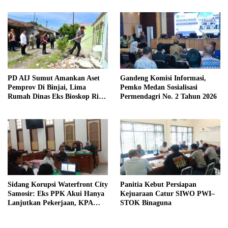
Kewaspadaan
PD AIJ Sumut Amankan Aset
Gandeng Komisi Informasi,
Pemprov Di Binjai, Lima
Pemko Medan Sosialisasi
Rumah Dinas Eks Bioskop Ria
Permendagri No. 2 Tahun 2026
Dibongkar
Sidang Korupsi Waterfront City
Panitia Kebut Persiapan
Samosir: Eks PPK Akui Hanya
Kejuaraan Catur SIWO PWI–
Lanjutkan Pekerjaan, KPA
STOK Binaguna
Beberkan Pengawasan Proyek