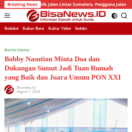
Skip
jumlah Titik Jalan Lintas Sumatera, Pengguna Jalan diimbau U
Breaking News
to
content
Redaksi
Kabar Baru
Kabar Video
Indeks
Berita Utama
Bobby Nasution Minta Doa dan
Dukungan Sumut Jadi Tuan Rumah
yang Baik dan Juara Umum PON XXI
Bisanews.id
August 7, 2024