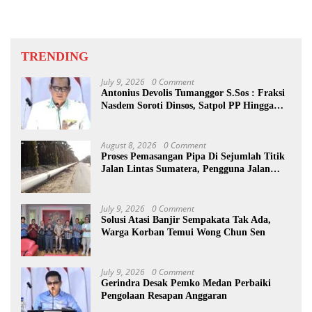
TRENDING
July 9, 2026
0 Comment
Antonius Devolis Tumanggor S.Sos : Fraksi
Nasdem Soroti Dinsos, Satpol PP Hingga
Kepling
August 8, 2026
0 Comment
Proses Pemasangan Pipa Di Sejumlah Titik
Jalan Lintas Sumatera, Pengguna Jalan
diimbau Untuk meningkatkan
Kewaspadaan
July 9, 2026
0 Comment
Solusi Atasi Banjir Sempakata Tak Ada,
Warga Korban Temui Wong Chun Sen
July 9, 2026
0 Comment
Gerindra Desak Pemko Medan Perbaiki
Pengolaan Resapan Anggaran