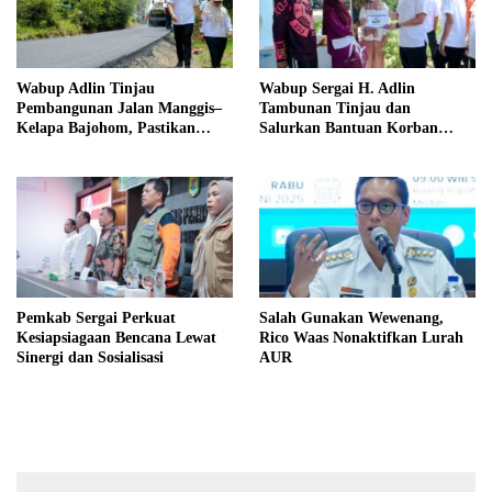
Wabup Adlin Tinjau
Wabup Sergai H. Adlin
Pembangunan Jalan Manggis–
Tambunan Tinjau dan
Kelapa Bajohom, Pastikan
Salurkan Bantuan Korban
Kualitas Sesuai Harapan
Puting Beliung di Desa Blok 10
Pemkab Sergai Perkuat
Salah Gunakan Wewenang,
Kesiapsiagaan Bencana Lewat
Rico Waas Nonaktifkan Lurah
Sinergi dan Sosialisasi
AUR