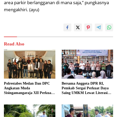
area parkir berlangganan di mana saja,” pungkasnya
mengakhiri. (ayu)
Read Also
Polrestabes Medan Dan DPC
Bersama Anggota DPR RI,
Angkatan Muda
Pemkab Sergai Perkuat Daya
Sisingamangaraja XII Perkuat
Saing UMKM Lewat Literasi
Sinergitas Jaga Kamtibmas
Sadar Halal