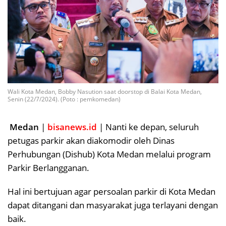
Wali Kota Medan, Bobby Nasution saat doorstop di Balai Kota Medan,
Senin (22/7/2024). (Poto : pemkomedan)
Medan
|
bisanews.id
| Nanti ke depan, seluruh
petugas parkir akan diakomodir oleh Dinas
Perhubungan (Dishub) Kota Medan melalui program
Parkir Berlangganan.
Hal ini bertujuan agar persoalan parkir di Kota Medan
dapat ditangani dan masyarakat juga terlayani dengan
baik.