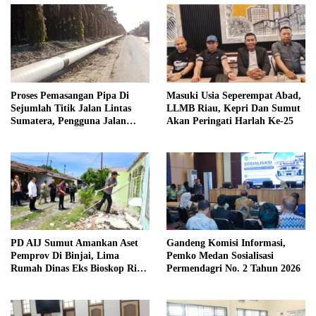
Proses Pemasangan Pipa Di
Masuki Usia Seperempat Abad,
Sejumlah Titik Jalan Lintas
LLMB Riau, Kepri Dan Sumut
Sumatera, Pengguna Jalan
Akan Peringati Harlah Ke-25
diimbau Untuk meningkatkan
Kewaspadaan
PD AIJ Sumut Amankan Aset
Gandeng Komisi Informasi,
Pemprov Di Binjai, Lima
Pemko Medan Sosialisasi
Rumah Dinas Eks Bioskop Ria
Permendagri No. 2 Tahun 2026
Dibongkar