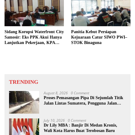
Sidang Korupsi Waterfront City
Panitia Kebut Persiapan
Samosir: Eks PPK Akui Hanya
Kejuaraan Catur SIWO PWI–
Lanjutkan Pekerjaan, KPA
STOK Binaguna
Beberkan Pengawasan Proyek
TRENDING
August 8, 2026
0 Comment
Proses Pemasangan Pipa Di Sejumlah Titik
Jalan Lintas Sumatera, Pengguna Jalan
diimbau Untuk meningkatkan
Kewaspadaan
July 10, 2026
0 Comment
Dr Lily MBA : Banjir Di Medan Kronis,
Wali Kota Harus Buat Terobosan Baru