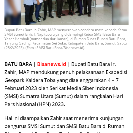
Bupati Batu Bara Ir. Zahir, MAP menyerahkan cendera mata kepada Ketua
SMSI Sumut Erris J. Napitupulu yang didampingi Ketua SMSI Batu Bara
Yaser Hambali (nomor dua dari kanan), di Rumah Dinas Bupati Batu Bara,
Tanjung Gading, Kecamatan Sei Suka, Kabupaten Batu Bara, Sumut, Sabtu
(28/2/2023). (Foto : SMSI Batu Bara/Bisanews.id).
BATU BARA
|
Bisanews.id
| Bupati Batu Bara Ir.
Zahir, MAP mendukung penuh pelaksanaan Ekspedisi
Geopark Kaldera Toba yang diselenggarakan 4 – 7
Februari 2023 oleh Serikat Media Siber Indonesia
(SMSI) Sumatra Utara (Sumut) dalam rangkaian Hari
Pers Nasional (HPN) 2023.
Hal ini disampaikan Zahir saat menerima kunjungan
pengurus SMSI Sumut dan SMSI Batu Bara di Rumah