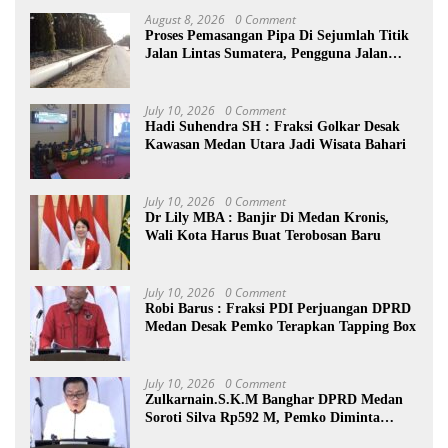
August 8, 2026
0 Comment
Proses Pemasangan Pipa Di Sejumlah Titik
Jalan Lintas Sumatera, Pengguna Jalan
diimbau Untuk meningkatkan
Kewaspadaan
July 10, 2026
0 Comment
Hadi Suhendra SH : Fraksi Golkar Desak
Kawasan Medan Utara Jadi Wisata Bahari
July 10, 2026
0 Comment
Dr Lily MBA : Banjir Di Medan Kronis,
Wali Kota Harus Buat Terobosan Baru
July 10, 2026
0 Comment
Robi Barus : Fraksi PDI Perjuangan DPRD
Medan Desak Pemko Terapkan Tapping Box
July 10, 2026
0 Comment
Zulkarnain.S.K.M Banghar DPRD Medan
Soroti Silva Rp592 M, Pemko Diminta
Benahi Rencana PAD