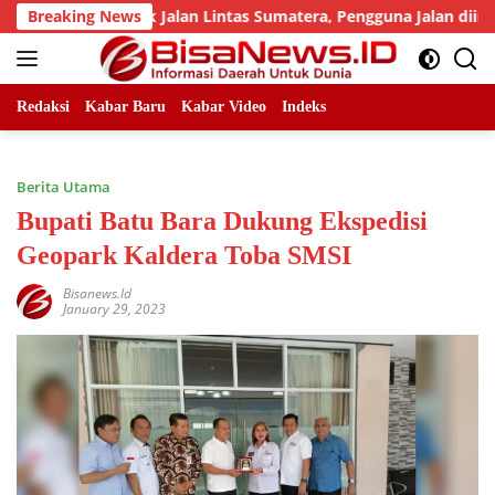
Skip
ah Titik Jalan Lintas Sumatera, Pengguna Jalan diimbau Untuk
Breaking News
to
content
Redaksi
Kabar Baru
Kabar Video
Indeks
Berita Utama
Bupati Batu Bara Dukung Ekspedisi
Geopark Kaldera Toba SMSI
Bisanews.id
January 29, 2023