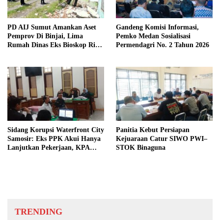
PD AIJ Sumut Amankan Aset
Gandeng Komisi Informasi,
Pemprov Di Binjai, Lima
Pemko Medan Sosialisasi
Rumah Dinas Eks Bioskop Ria
Permendagri No. 2 Tahun 2026
Dibongkar
Sidang Korupsi Waterfront City
Panitia Kebut Persiapan
Samosir: Eks PPK Akui Hanya
Kejuaraan Catur SIWO PWI–
Lanjutkan Pekerjaan, KPA
STOK Binaguna
Beberkan Pengawasan Proyek
TRENDING