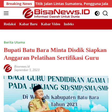
Skip
 Sejumlah Titik Jalan Lintas Sumatera, Pengguna Jalan diimba
Breaking News
to
content
Redaksi
Kabar Baru
Kabar Video
Indeks
Berita Utama
Bupati Batu Bara Minta Disdik Siapkan
Anggaran Pelatihan Sertifikasi Guru
Bisanews.id
September 5, 2023