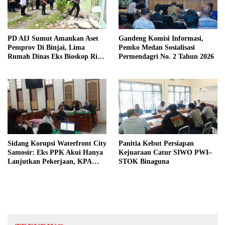
PD AIJ Sumut Amankan Aset
Gandeng Komisi Informasi,
Pemprov Di Binjai, Lima
Pemko Medan Sosialisasi
Rumah Dinas Eks Bioskop Ria
Permendagri No. 2 Tahun 2026
Dibongkar
Sidang Korupsi Waterfront City
Panitia Kebut Persiapan
Samosir: Eks PPK Akui Hanya
Kejuaraan Catur SIWO PWI–
Lanjutkan Pekerjaan, KPA
STOK Binaguna
Beberkan Pengawasan Proyek