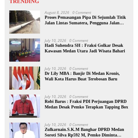
TRENDING
August 8, 2026
0 Comment
Proses Pemasangan Pipa Di Sejumlah Titik
Jalan Lintas Sumatera, Pengguna Jalan
diimbau Untuk meningkatkan
Kewaspadaan
July 10, 2026
0 Comment
Hadi Suhendra SH : Fraksi Golkar Desak
Kawasan Medan Utara Jadi Wisata Bahari
July 10, 2026
0 Comment
Dr Lily MBA : Banjir Di Medan Kronis,
Wali Kota Harus Buat Terobosan Baru
July 10, 2026
0 Comment
Robi Barus : Fraksi PDI Perjuangan DPRD
Medan Desak Pemko Terapkan Tapping Box
July 10, 2026
0 Comment
Zulkarnain.S.K.M Banghar DPRD Medan
Soroti Silva Rp592 M, Pemko Diminta