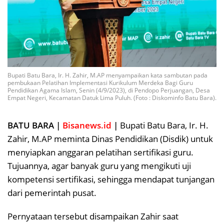
Bupati Batu Bara, Ir. H. Zahir, M.AP menyampaikan kata sambutan pada
pembukaan Pelatihan Implementasi Kurikulum Merdeka Bagi Guru
Pendidikan Agama Islam, Senin (4/9/2023), di Pendopo Perjuangan, Desa
Empat Negeri, Kecamatan Datuk Lima Puluh. (Foto : Diskominfo Batu Bara).
BATU BARA |
Bisanews.id
|
Bupati Batu Bara, Ir. H.
Zahir, M.AP meminta Dinas Pendidikan (Disdik) untuk
menyiapkan anggaran pelatihan sertifikasi guru.
Tujuannya, agar banyak guru yang mengikuti uji
kompetensi sertifikasi, sehingga mendapat tunjangan
dari pemerintah pusat.
Pernyataan tersebut disampaikan Zahir saat