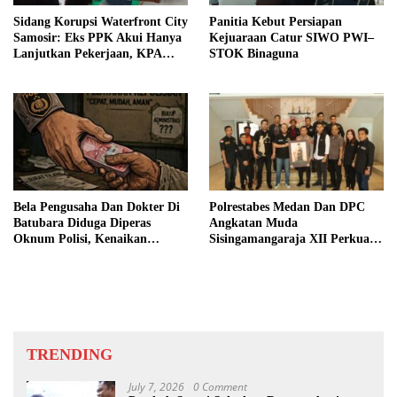
Sidang Korupsi Waterfront City
Panitia Kebut Persiapan
Samosir: Eks PPK Akui Hanya
Kejuaraan Catur SIWO PWI–
Lanjutkan Pekerjaan, KPA
STOK Binaguna
Beberkan Pengawasan Proyek
Bela Pengusaha Dan Dokter Di
Polrestabes Medan Dan DPC
Batubara Diduga Diperas
Angkatan Muda
Oknum Polisi, Kenaikan
Sisingamangaraja XII Perkuat
Pangkat AKP Fadlun Al Fitri
Sinergitas Jaga Kamtibmas
Ditunda
TRENDING
July 7, 2026
0 Comment