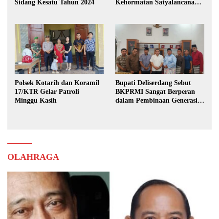
Sidang Kesatu Tahun 2024
Kehormatan Satyalancana
Karya Bhakti Praja Nugraha
Polsek Kotarih dan Koramil
Bupati Deliserdang Sebut
17/KTR Gelar Patroli
BKPRMI Sangat Berperan
Minggu Kasih
dalam Pembinaan Generasi
Muda
OLAHRAGA