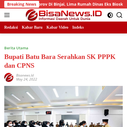
Skip
Aset Pemprov Di Binjai, Lima Rumah Dinas Eks Bioskop Ria Dib
Breaking News
to
content
Redaksi
Kabar Baru
Kabar Video
Indeks
Berita Utama
Bupati Batu Bara Serahkan SK PPPK
dan CPNS
Bisanews.id
May 24, 2022