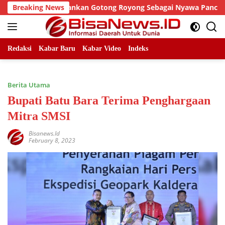
Skip
n Sen Tekankan Gotong Royong Sebagai Nyawa Pancasila Dala
Breaking News
to
content
Redaksi
Kabar Baru
Kabar Video
Indeks
Berita Utama
Bupati Batu Bara Terima Penghargaan
Mitra SMSI
Bisanews.id
February 8, 2023