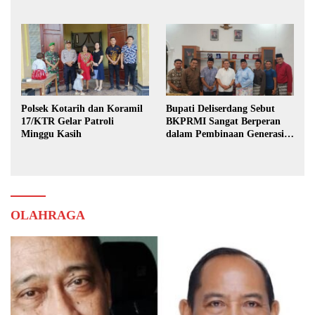
Karya Bhakti Praja Nugraha
Polsek Kotarih dan Koramil
Bupati Deliserdang Sebut
17/KTR Gelar Patroli
BKPRMI Sangat Berperan
Minggu Kasih
dalam Pembinaan Generasi
Muda
OLAHRAGA