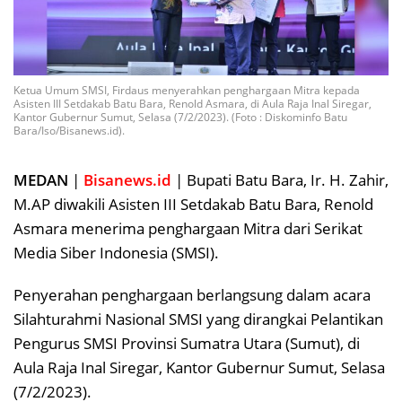
Ketua Umum SMSI, Firdaus menyerahkan penghargaan Mitra kepada
Asisten III Setdakab Batu Bara, Renold Asmara, di Aula Raja Inal Siregar,
Kantor Gubernur Sumut, Selasa (7/2/2023). (Foto : Diskominfo Batu
Bara/Iso/Bisanews.id).
MEDAN
|
Bisanews.id
| Bupati Batu Bara, Ir. H. Zahir,
M.AP diwakili Asisten III Setdakab Batu Bara, Renold
Asmara menerima penghargaan Mitra dari Serikat
Media Siber Indonesia (SMSI).
Penyerahan penghargaan berlangsung dalam acara
Silahturahmi Nasional SMSI yang dirangkai Pelantikan
Pengurus SMSI Provinsi Sumatra Utara (Sumut), di
Aula Raja Inal Siregar, Kantor Gubernur Sumut, Selasa
(7/2/2023).