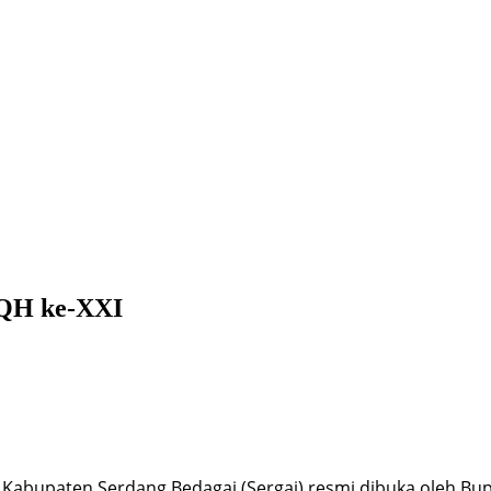
TQH ke-XXI
 Kabupaten Serdang Bedagai (Sergai) resmi dibuka oleh Bup