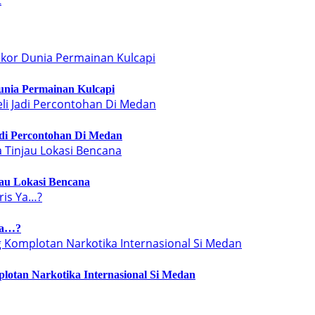
R
unia Permainan Kulcapi
adi Percontohan Di Medan
jau Lokasi Bencana
Ya…?
plotan Narkotika Internasional Si Medan