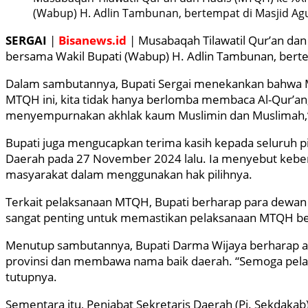
(Wabup) H. Adlin Tambunan, bertempat di Masjid Agu
SERGAI
|
Bisanews.id
| Musabaqah Tilawatil Qur’an dan
bersama Wakil Bupati (Wabup) H. Adlin Tambunan, berte
Dalam sambutannya, Bupati Sergai menekankan bahwa M
MTQH ini, kita tidak hanya berlomba membaca Al-Qur’an,
menyempurnakan akhlak kaum Muslimin dan Muslimah,
Bupati juga mengucapkan terima kasih kepada seluruh 
Daerah pada 27 November 2024 lalu. Ia menyebut keberh
masyarakat dalam menggunakan hak pilihnya.
Terkait pelaksanaan MTQH, Bupati berharap para dewan ha
sangat penting untuk memastikan pelaksanaan MTQH ber
Menutup sambutannya, Bupati Darma Wijaya berharap agar 
provinsi dan membawa nama baik daerah. “Semoga pelaks
tutupnya.
Sementara itu, Penjabat Sekretaris Daerah (Pj. Sekdaka