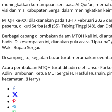
meningkatkan kemampuan seni baca Al-Qur’an, memaham
visi dan misi Kabupaten Sergai dalam meningkatkan kei
MTQH ke-XXI dilaksanakan pada 13-17 Februari 2025 dan
peserta, diikuti Serba Jadi (55), Tebing Tinggi (48), dan Do
Berbagai cabang dilombakan dalam MTQH kali ini, di antarany
hadis. Di kesempatan ini, diadakan pula acara “Upa-upa
Wakil Bupati Sergai.
Di samping itu, kegiatan bazar turut meramaikan event 
Acara pembukaan MTQH turut dihadiri oleh Unsur Forkopi
Adlin Tambunan, Ketua MUI Sergai H. Hasful Huznain, pimp
kecamatan. (Herry)