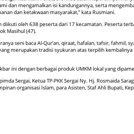
i dan mengamalkan isi kandungannya, serta mengembang
manan dan ketakwaan masyarakat,” kata Rusmiani.
 diikuti oleh 638 peserta dari 17 kecamatan. Peserta te
lok Masihul (47).
a seni baca Al-Qur’an, qiraat, hafalan, tafsir, fahmil, syarh
” yang merupakan tradisi syukuran atas terpilih kembalin
akbar ini dengan berbagai produk UMKM lokal yang dipamer
mda Sergai, Ketua TP-PKK Sergai Ny. Hj. Rosmaida Saragi
inan organisasi Islam, para Asisten, Staf Ahli Bupati, Kep