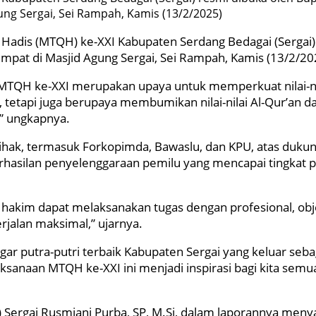
ng Sergai, Sei Rampah, Kamis (13/2/2025)
 Hadis (MTQH) ke-XXI Kabupaten Serdang Bedagai (Sergai)
mpat di Masjid Agung Sergai, Sei Rampah, Kamis (13/2/20
TQH ke-XXI merupakan upaya untuk memperkuat nilai-nil
 tetapi juga berupaya membumikan nilai-nilai Al-Qur’an d
” ungkapnya.
pihak, termasuk Forkopimda, Bawaslu, dan KPU, atas duk
asilan penyelenggaraan pemilu yang mencapai tingkat pa
kim dapat melaksanakan tugas dengan profesional, objekti
jalan maksimal,” ujarnya.
putra-putri terbaik Kabupaten Sergai yang keluar sebagai
anaan MTQH ke-XXI ini menjadi inspirasi bagi kita semua
b) Sergai Rusmiani Purba, SP, M.Si, dalam laporannya men