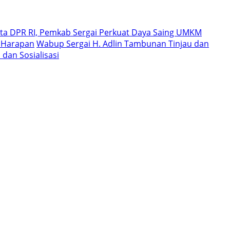
a DPR RI, Pemkab Sergai Perkuat Daya Saing UMKM
i Harapan
Wabup Sergai H. Adlin Tambunan Tinjau dan
dan Sosialisasi