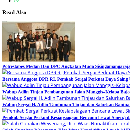
Read Also
Polrestabes Medan Dan DPC Angkatan Muda Sisingamangaraja 
Bersama Anggota DPR RI, Pemkab Sergai Perkuat Daya Saing 
Wabup Adlin Tinjau Pembangunan Jalan Manggis–Kelapa Bajoh
Wabup Sergai H. Adlin Tambunan Tinjau dan Salurkan Bantuan
Pemkab Sergai Perkuat Kesiapsiagaan Bencana Lewat Sinergi dan