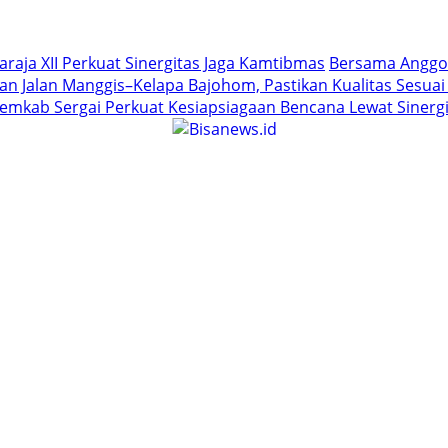
ja XII Perkuat Sinergitas Jaga Kamtibmas
Bersama Anggot
n Jalan Manggis–Kelapa Bajohom, Pastikan Kualitas Sesua
emkab Sergai Perkuat Kesiapsiagaan Bencana Lewat Sinergi 