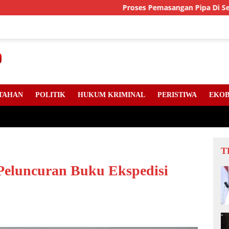
Proses Pemasangan Pipa Di Sejumlah Titi
TAHAN
POLITIK
HUKUM KRIMINAL
PERISTIWA
EKOB
T
 Peluncuran Buku Ekspedisi