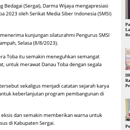
g Bedagai (Sergai), Darma Wijaya mengapresiasi
a 2023 oleh Serikat Media Siber Indonesia (SMSI)
Pa
La
 menerima kunjungan silaturahmi Pengurus SMSI
Re
Ta
Rampah, Selasa (8/8/2023).
dera Toba itu semakin meneguhkan semangat
at, untuk merawat Danau Toba dengan segala
DP
Ra
ersebut sekaligus menjadi catatan sejarah karya
Pe
Si
I untuk keberlanjutan program pembangunan di
20
s eksis dan semakin memberikan warna untuk
us di Kabupaten Sergai.
Po