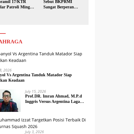
ramil 17/KTR
Sebut BKPRMI
lar Patroli Minggu
Sangat Berperan
sih
dalam Pembinaan
Generasi Muda
AHRAGA
18, 2026
yol Vs Argentina Tanduk Matador Siap
kkan Keadaan
July 15, 2026
Prof.DR. Imran Ahmad, M.P.d
Inggris Versus Argentina Laga
Dendam
July 3, 2026