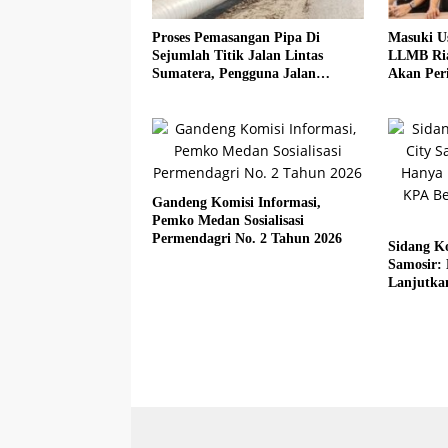
Proses Pemasangan Pipa Di
Masuki U
Sejumlah Titik Jalan Lintas
LLMB Ria
Sumatera, Pengguna Jalan
Akan Peri
diimbau Untuk meningkatkan
Kewaspadaan
Gandeng Komisi Informasi,
Pemko Medan Sosialisasi
Permendagri No. 2 Tahun 2026
Sidang Ko
Samosir:
Lanjutka
Beberkan