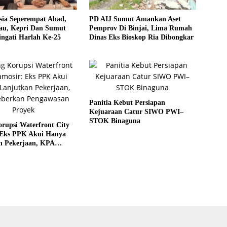
sia Seperempat Abad,
PD AIJ Sumut Amankan Aset
u, Kepri Dan Sumut
Pemprov Di Binjai, Lima Rumah
ngati Harlah Ke-25
Dinas Eks Bioskop Ria Dibongkar
Panitia Kebut Persiapan
Kejuaraan Catur SIWO PWI–
STOK Binaguna
rupsi Waterfront City
 Eks PPK Akui Hanya
n Pekerjaan, KPA
 Pengawasan Proyek