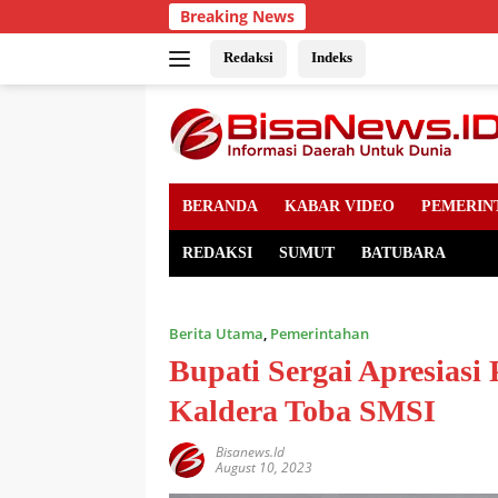
Skip
Breaking News
to
content
Redaksi
Indeks
BERANDA
KABAR VIDEO
PEMERIN
REDAKSI
SUMUT
BATUBARA
Berita Utama
,
Pemerintahan
Bupati Sergai Apresiasi
Kaldera Toba SMSI
Bisanews.id
August 10, 2023