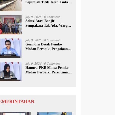
Sejumlah Titik Jalan Lintas
Sumatera, Pengguna Jalan
diimbau Untuk
meningkatkan Kewaspadaan
July 9, 2026
0 Comment
Solusi Atasi Banjir
Sempakata Tak Ada, Warga
Korban Temui Wong Chun
Sen
July 9, 2026
0 Comment
Gerindra Desak Pemko
Medan Perbaiki Pengolaan
Resapan Anggaran
July 9, 2026
0 Comment
Hanura-PKB Minta Pemko
Medan Perbaiki Perencanaan
Dan Penanganan Banjir
EMERINTAHAN