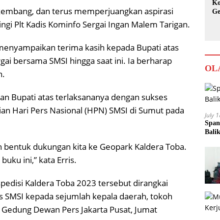
Ko
embang, dan terus memperjuangkan aspirasi
Ge
Ka
ngi Plt Kadis Kominfo Sergai Ingan Malem Tarigan.
 menyampaikan terima kasih kepada Bupati atas
gai bersama SMSI hingga saat ini. Ia berharap
OL
n.
gan Bupati atas terlaksananya dengan sukses
an Hari Pers Nasional (HPN) SMSI di Sumut pada
July 
Span
Bali
ah bentuk dukungan kita ke Geopark Kaldera Toba.
buku ini,” kata Erris.
pedisi Kaldera Toba 2023 tersebut dirangkai
 SMSI kepada sejumlah kepala daerah, tokoh
i Gedung Dewan Pers Jakarta Pusat, Jumat