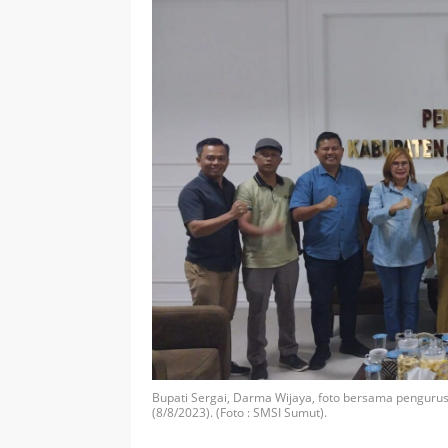
Bupati Sergai, Darma Wijaya, foto bersama pengurus 
(8/8/2023). (Foto : SMSI Sumut).