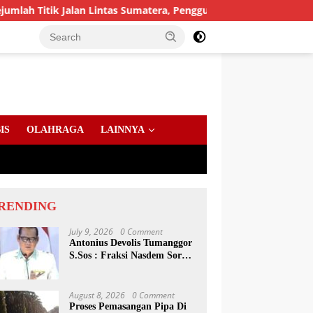
k Jalan Lintas Sumatera, Pengguna Jalan diimbau Untuk mening
IS
OLAHRAGA
LAINNYA
RENDING
July 9, 2026
0 Comment
Antonius Devolis Tumanggor
S.Sos : Fraksi Nasdem Soroti
Dinsos, Satpol PP Hingga
Kepling
August 8, 2026
0 Comment
Proses Pemasangan Pipa Di