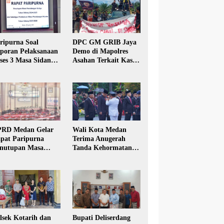
ripurna Soal
DPC GM GRIB Jaya
poran Pelaksanaan
Demo di Mapolres
ses 3 Masa Sidang
Asahan Terkait Kasus
hun Anggaran 2025
Pencabulan Anak
RD Medan Gelar
Wali Kota Medan
pat Paripurna
Terima Anugerah
nutupan Masa
Tanda Kehormatan
dang Kesatu Tahun
Satyalancana Karya
24
Bhakti Praja Nugraha
lsek Kotarih dan
Bupati Deliserdang