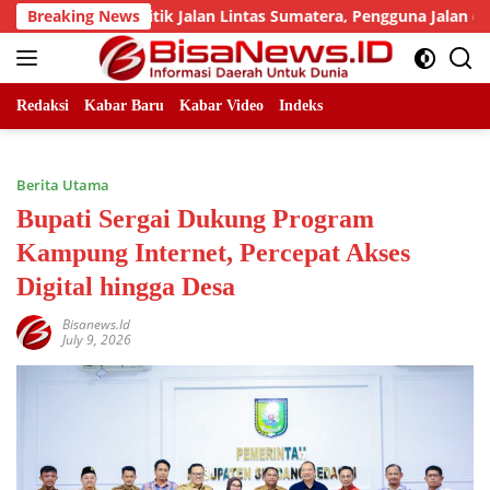
Skip
ejumlah Titik Jalan Lintas Sumatera, Pengguna Jalan diimbau 
Breaking News
to
content
Redaksi
Kabar Baru
Kabar Video
Indeks
Berita Utama
Bupati Sergai Dukung Program
Kampung Internet, Percepat Akses
Digital hingga Desa
Bisanews.id
July 9, 2026