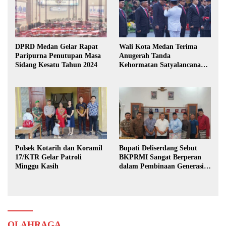
DPRD Medan Gelar Rapat
Wali Kota Medan Terima
Paripurna Penutupan Masa
Anugerah Tanda
Sidang Kesatu Tahun 2024
Kehormatan Satyalancana
Karya Bhakti Praja Nugraha
Polsek Kotarih dan Koramil
Bupati Deliserdang Sebut
17/KTR Gelar Patroli
BKPRMI Sangat Berperan
Minggu Kasih
dalam Pembinaan Generasi
Muda
OLAHRAGA