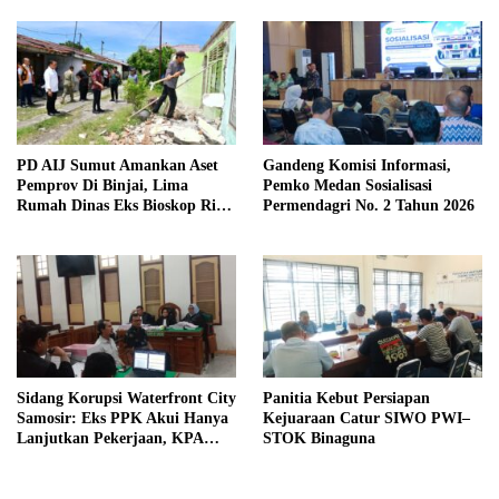
Kewaspadaan
PD AIJ Sumut Amankan Aset
Gandeng Komisi Informasi,
Pemprov Di Binjai, Lima
Pemko Medan Sosialisasi
Rumah Dinas Eks Bioskop Ria
Permendagri No. 2 Tahun 2026
Dibongkar
Sidang Korupsi Waterfront City
Panitia Kebut Persiapan
Samosir: Eks PPK Akui Hanya
Kejuaraan Catur SIWO PWI–
Lanjutkan Pekerjaan, KPA
STOK Binaguna
Beberkan Pengawasan Proyek