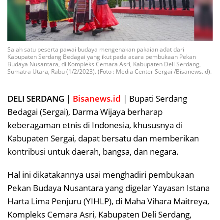
Salah satu peserta pawai budaya mengenakan pakaian adat dari
Kabupaten Serdang Bedagai yang ikut pada acara pembukaan Pekan
Budaya Nusantara, di Kompleks Cemara Asri, Kabupaten Deli Serdang,
Sumatra Utara, Rabu (1/2/2023). (Foto : Media Center Sergai /Bisanews.id).
DELI SERDANG
|
Bisanews.id
| Bupati Serdang
Bedagai (Sergai), Darma Wijaya berharap
keberagaman etnis di Indonesia, khususnya di
Kabupaten Sergai, dapat bersatu dan memberikan
kontribusi untuk daerah, bangsa, dan negara.
Hal ini dikatakannya usai menghadiri pembukaan
Pekan Budaya Nusantara yang digelar Yayasan Istana
Harta Lima Penjuru (YIHLP), di Maha Vihara Maitreya,
Kompleks Cemara Asri, Kabupaten Deli Serdang,