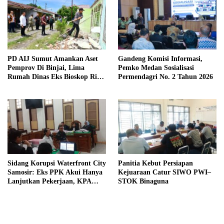
PD AIJ Sumut Amankan Aset
Gandeng Komisi Informasi,
Pemprov Di Binjai, Lima
Pemko Medan Sosialisasi
Rumah Dinas Eks Bioskop Ria
Permendagri No. 2 Tahun 2026
Dibongkar
Sidang Korupsi Waterfront City
Panitia Kebut Persiapan
Samosir: Eks PPK Akui Hanya
Kejuaraan Catur SIWO PWI–
Lanjutkan Pekerjaan, KPA
STOK Binaguna
Beberkan Pengawasan Proyek