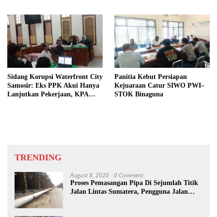
Dibongkar
Sidang Korupsi Waterfront City
Panitia Kebut Persiapan
Samosir: Eks PPK Akui Hanya
Kejuaraan Catur SIWO PWI–
Lanjutkan Pekerjaan, KPA
STOK Binaguna
Beberkan Pengawasan Proyek
TRENDING
August 8, 2026
0 Comment
Proses Pemasangan Pipa Di Sejumlah Titik
Jalan Lintas Sumatera, Pengguna Jalan
diimbau Untuk meningkatkan
Kewaspadaan