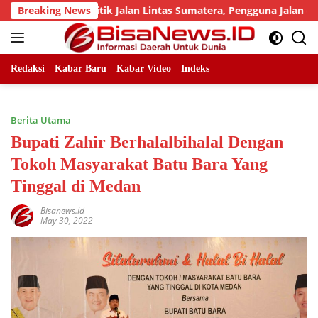
Skip
ejumlah Titik Jalan Lintas Sumatera, Pengguna Jalan diimbau 
Breaking News
to
content
Redaksi
Kabar Baru
Kabar Video
Indeks
Berita Utama
Bupati Zahir Berhalalbihalal Dengan
Tokoh Masyarakat Batu Bara Yang
Tinggal di Medan
Bisanews.id
May 30, 2022