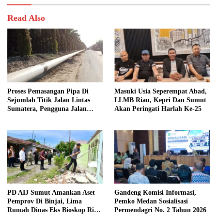
Read Also
Proses Pemasangan Pipa Di
Masuki Usia Seperempat Abad,
Sejumlah Titik Jalan Lintas
LLMB Riau, Kepri Dan Sumut
Sumatera, Pengguna Jalan
Akan Peringati Harlah Ke-25
diimbau Untuk meningkatkan
Kewaspadaan
PD AIJ Sumut Amankan Aset
Gandeng Komisi Informasi,
Pemprov Di Binjai, Lima
Pemko Medan Sosialisasi
Rumah Dinas Eks Bioskop Ria
Permendagri No. 2 Tahun 2026