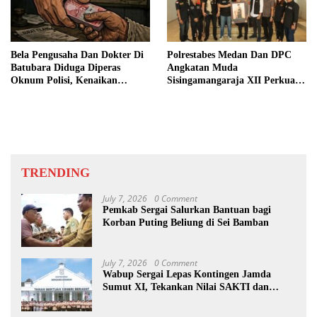
Bela Pengusaha Dan Dokter Di
Polrestabes Medan Dan DPC
Batubara Diduga Diperas
Angkatan Muda
Oknum Polisi, Kenaikan
Sisingamangaraja XII Perkuat
Pangkat AKP Fadlun Al Fitri
Sinergitas Jaga Kamtibmas
Ditunda
TRENDING
July 7, 2026
0 Comment
Pemkab Sergai Salurkan Bantuan bagi
Korban Puting Beliung di Sei Bamban
July 7, 2026
0 Comment
Wabup Sergai Lepas Kontingen Jamda
Sumut XI, Tekankan Nilai SAKTI dan
Karakter Pramuka