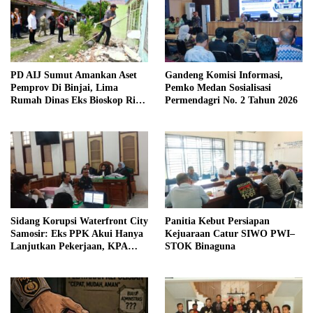
PD AIJ Sumut Amankan Aset
Gandeng Komisi Informasi,
Pemprov Di Binjai, Lima
Pemko Medan Sosialisasi
Rumah Dinas Eks Bioskop Ria
Permendagri No. 2 Tahun 2026
Dibongkar
Sidang Korupsi Waterfront City
Panitia Kebut Persiapan
Samosir: Eks PPK Akui Hanya
Kejuaraan Catur SIWO PWI–
Lanjutkan Pekerjaan, KPA
STOK Binaguna
Beberkan Pengawasan Proyek