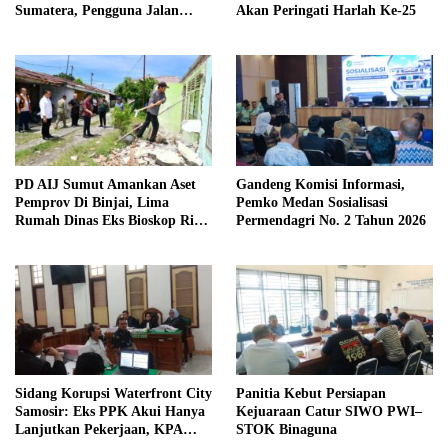
Sumatera, Pengguna Jalan
Akan Peringati Harlah Ke-25
diimbau Untuk meningkatkan
Kewaspadaan
PD AIJ Sumut Amankan Aset
Gandeng Komisi Informasi,
Pemprov Di Binjai, Lima
Pemko Medan Sosialisasi
Rumah Dinas Eks Bioskop Ria
Permendagri No. 2 Tahun 2026
Dibongkar
Sidang Korupsi Waterfront City
Panitia Kebut Persiapan
Samosir: Eks PPK Akui Hanya
Kejuaraan Catur SIWO PWI–
Lanjutkan Pekerjaan, KPA
STOK Binaguna
Beberkan Pengawasan Proyek