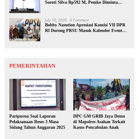
Soroti Silva Rp592 M, Pemko Diminta
Benahi Rencana PAD
July 10, 2026
0 Comment
Bobby Nasution Apresiasi Komisi VII DPR
RI Dorong PRSU Masuk Kalender Event
Nasional
PEMERINTAHAN
Paripurna Soal Laporan
DPC GM GRIB Jaya Demo
Pelaksanaan Reses 3 Masa
di Mapolres Asahan Terkait
Sidang Tahun Anggaran 2025
Kasus Pencabulan Anak