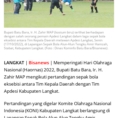
Bupati Batu Bara, Ir. H. Zahir MAP (kostum biru) terlihat berhadapan
dengan salah seorang pemain Apdesi Langkat dalam laga sepak bola
eksebisi antara Tim Kepala Daerah melawan Apdesi Langkat, Senin
(17/10/2022), di Lapangan Sepak Bola Alun-Alun Tengku Amir Hamzah,
Stabat, Kabupaten Langkat. (Foto : Dinas Kominfo Batu Bara/Bisanews).
LANGKAT
|
Bisanews
| Memperingati Hari Olahraga
Nasional (Haornas) 2022, Bupati Batu Bara, Ir. H.
Zahir MAP mengikuti pertandingan sepak bola
eksebisi antara Tim Kepala Daerah dengan Tim
Apdesi Kabupaten Langkat.
Pertandingan yang digelar Komite Olahraga Nasional
Indonesia (KONI) Kabupaten Langkat berlangsung di
Lapangan Sepak Bola Alun-Alun Tengku Amir