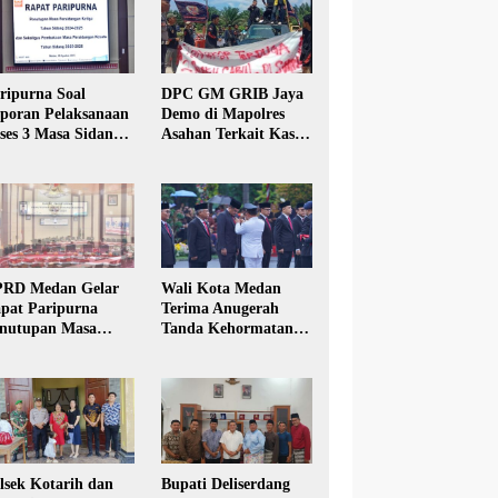
ripurna Soal
DPC GM GRIB Jaya
poran Pelaksanaan
Demo di Mapolres
ses 3 Masa Sidang
Asahan Terkait Kasus
hun Anggaran 2025
Pencabulan Anak
RD Medan Gelar
Wali Kota Medan
pat Paripurna
Terima Anugerah
nutupan Masa
Tanda Kehormatan
dang Kesatu Tahun
Satyalancana Karya
24
Bhakti Praja Nugraha
lsek Kotarih dan
Bupati Deliserdang