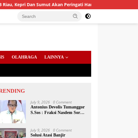
i Dan Sumut Akan Peringati Harlah Ke-25
PD AIJ Sumut 
IS
OLAHRAGA
LAINNYA
RENDING
July 9, 2026
0 Comment
Antonius Devolis Tumanggor
S.Sos : Fraksi Nasdem Soroti
Dinsos, Satpol PP Hingga
Kepling
July 9, 2026
0 Comment
Solusi Atasi Banjir