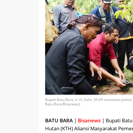
Bupati Batu Bara, Ir. H. Zahir, M.AP menanam pohon 
Batu Bara/Bisanews).
BATU BARA
|
Bisanews
| Bupati Batu
Hutan (KTH) Aliansi Masyarakat Peme