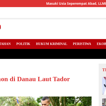
Masuki Usia Seperempat Abad, LLMB Riau, Kepr
TAHAN
POLITIK
HUKUM KRIMINAL
PERISTIWA
EKOB
T
on di Danau Laut Tador