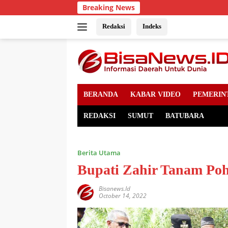
Skip
Breaking News
to
content
Redaksi
Indeks
BERANDA
KABAR VIDEO
PEMERIN
REDAKSI
SUMUT
BATUBARA
Berita Utama
Bupati Zahir Tanam Poh
Bisanews.id
October 14, 2022