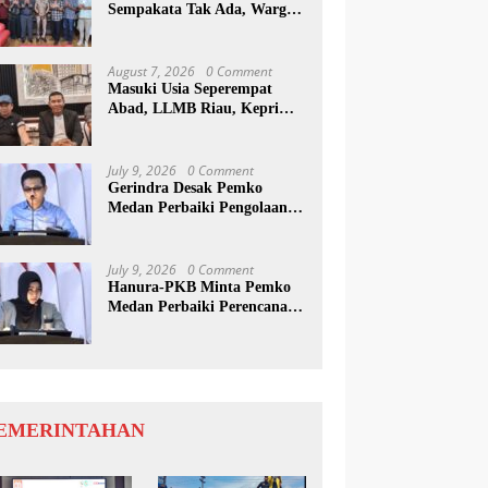
Sempakata Tak Ada, Warga
Korban Temui Wong Chun
Sen
August 7, 2026
0 Comment
Masuki Usia Seperempat
Abad, LLMB Riau, Kepri
Dan Sumut Akan Peringati
Harlah Ke-25
July 9, 2026
0 Comment
Gerindra Desak Pemko
Medan Perbaiki Pengolaan
Resapan Anggaran
July 9, 2026
0 Comment
Hanura-PKB Minta Pemko
Medan Perbaiki Perencanaan
Dan Penanganan Banjir
EMERINTAHAN