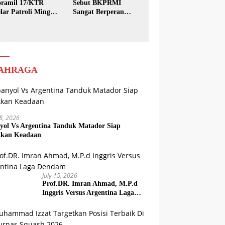
ramil 17/KTR
Sebut BKPRMI
lar Patroli Minggu
Sangat Berperan
sih
dalam Pembinaan
Generasi Muda
AHRAGA
18, 2026
yol Vs Argentina Tanduk Matador Siap
kkan Keadaan
July 15, 2026
Prof.DR. Imran Ahmad, M.P.d
Inggris Versus Argentina Laga
Dendam