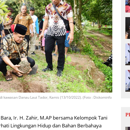
di kawasan Danau Laut Tador, Kamis (13/10/2022). (Foto : Diskominfo
P
 Bara, Ir. H. Zahir, M.AP bersama Kelompok Tani
rhati Lingkungan Hidup dan Bahan Berbahaya