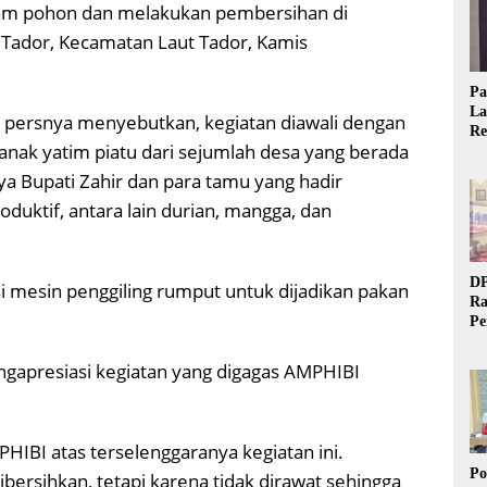
am pohon dan melakukan pembersihan di
 Tador, Kecamatan Laut Tador, Kamis
Pa
La
n persnya menyebutkan, kegiatan diawali dengan
Re
nak yatim piatu dari sejumlah desa yang berada
Ta
nya Bupati Zahir dan para tamu yang hadir
uktif, antara lain durian, mangga, dan
DP
i mesin penggiling rumput untuk dijadikan pakan
Ra
Pe
Si
20
gapresiasi kegiatan yang digagas AMPHIBI
HIBI atas terselenggaranya kegiatan ini.
Po
bersihkan, tetapi karena tidak dirawat sehingga