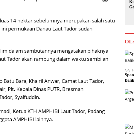
Ko
Ge
Ka
eluas 14 hektar sebelumnya merupakan salah satu
t ini permukaan Danau Laut Tador sudah
OL
alim dalam sambutannya mengatakan pihaknya
aut Tador akan rampung dalam waktu sembilan
July 
Span
ab Batu Bara, Khairil Anwar, Camat Laut Tador,
Bali
ir, Plt. Kepala Dinas PUTR, Bresman
ador, Syaifuddin.
Ernadi, Ketua KTH AMPHIBI Laut Tador, Padang
nggota AMPHIBI lainnya.