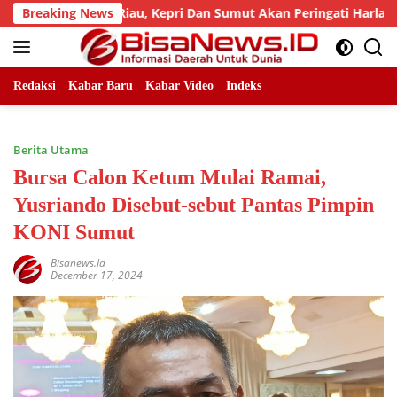
Skip
 LLMB Riau, Kepri Dan Sumut Akan Peringati Harlah Ke-25
Breaking News
to
content
Redaksi
Kabar Baru
Kabar Video
Indeks
Berita Utama
Bursa Calon Ketum Mulai Ramai,
Yusriando Disebut-sebut Pantas Pimpin
KONI Sumut
Bisanews.id
December 17, 2024