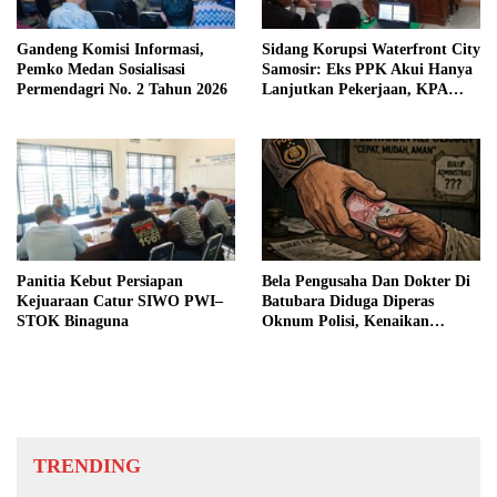
Gandeng Komisi Informasi,
Sidang Korupsi Waterfront City
Pemko Medan Sosialisasi
Samosir: Eks PPK Akui Hanya
Permendagri No. 2 Tahun 2026
Lanjutkan Pekerjaan, KPA
Beberkan Pengawasan Proyek
Panitia Kebut Persiapan
Bela Pengusaha Dan Dokter Di
Kejuaraan Catur SIWO PWI–
Batubara Diduga Diperas
STOK Binaguna
Oknum Polisi, Kenaikan
Pangkat AKP Fadlun Al Fitri
Ditunda
TRENDING