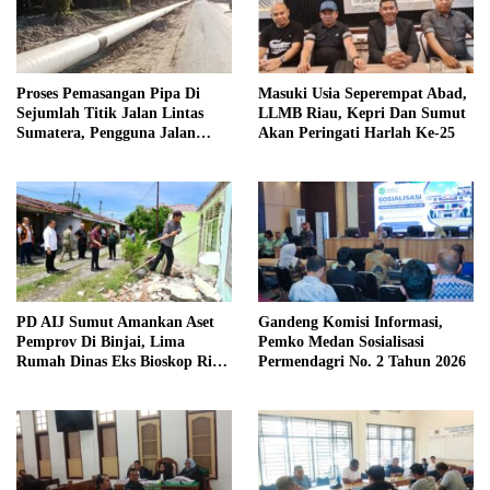
Proses Pemasangan Pipa Di
Masuki Usia Seperempat Abad,
Sejumlah Titik Jalan Lintas
LLMB Riau, Kepri Dan Sumut
Sumatera, Pengguna Jalan
Akan Peringati Harlah Ke-25
diimbau Untuk meningkatkan
Kewaspadaan
PD AIJ Sumut Amankan Aset
Gandeng Komisi Informasi,
Pemprov Di Binjai, Lima
Pemko Medan Sosialisasi
Rumah Dinas Eks Bioskop Ria
Permendagri No. 2 Tahun 2026
Dibongkar