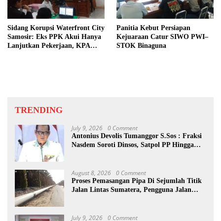
Sidang Korupsi Waterfront City
Panitia Kebut Persiapan
Samosir: Eks PPK Akui Hanya
Kejuaraan Catur SIWO PWI–
Lanjutkan Pekerjaan, KPA
STOK Binaguna
Beberkan Pengawasan Proyek
TRENDING
July 9, 2026
0 Comment
Antonius Devolis Tumanggor S.Sos : Fraksi
Nasdem Soroti Dinsos, Satpol PP Hingga
Kepling
August 8, 2026
0 Comment
Proses Pemasangan Pipa Di Sejumlah Titik
Jalan Lintas Sumatera, Pengguna Jalan
diimbau Untuk meningkatkan
Kewaspadaan
July 9, 2026
0 Comment