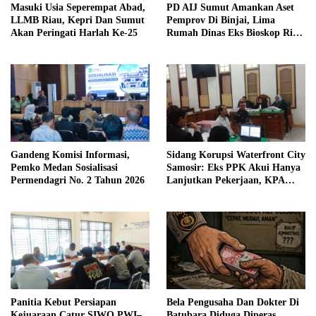
Masuki Usia Seperempat Abad,
PD AIJ Sumut Amankan Aset
LLMB Riau, Kepri Dan Sumut
Pemprov Di Binjai, Lima
Akan Peringati Harlah Ke-25
Rumah Dinas Eks Bioskop Ria
Dibongkar
Gandeng Komisi Informasi,
Sidang Korupsi Waterfront City
Pemko Medan Sosialisasi
Samosir: Eks PPK Akui Hanya
Permendagri No. 2 Tahun 2026
Lanjutkan Pekerjaan, KPA
Beberkan Pengawasan Proyek
Panitia Kebut Persiapan
Bela Pengusaha Dan Dokter Di
Kejuaraan Catur SIWO PWI–
Batubara Diduga Diperas