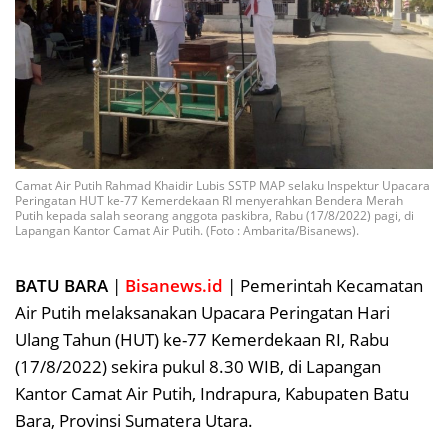
Camat Air Putih Rahmad Khaidir Lubis SSTP MAP selaku Inspektur Upacara
Peringatan HUT ke-77 Kemerdekaan RI menyerahkan Bendera Merah
Putih kepada salah seorang anggota paskibra, Rabu (17/8/2022) pagi, di
Lapangan Kantor Camat Air Putih. (Foto : Ambarita/Bisanews).
BATU BARA
|
Bisanews.id
| Pemerintah Kecamatan
Air Putih melaksanakan Upacara Peringatan Hari
Ulang Tahun (HUT) ke-77 Kemerdekaan RI, Rabu
(17/8/2022) sekira pukul 8.30 WIB, di Lapangan
Kantor Camat Air Putih, Indrapura, Kabupaten Batu
Bara, Provinsi Sumatera Utara.