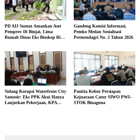
PD AIJ Sumut Amankan Aset
Gandeng Komisi Informasi,
Pemprov Di Binjai, Lima
Pemko Medan Sosialisasi
Rumah Dinas Eks Bioskop Ria
Permendagri No. 2 Tahun 2026
Dibongkar
Sidang Korupsi Waterfront City
Panitia Kebut Persiapan
Samosir: Eks PPK Akui Hanya
Kejuaraan Catur SIWO PWI–
Lanjutkan Pekerjaan, KPA
STOK Binaguna
Beberkan Pengawasan Proyek