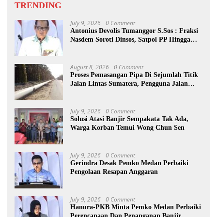
TRENDING
July 9, 2026
0 Comment
Antonius Devolis Tumanggor S.Sos : Fraksi
Nasdem Soroti Dinsos, Satpol PP Hingga
Kepling
August 8, 2026
0 Comment
Proses Pemasangan Pipa Di Sejumlah Titik
Jalan Lintas Sumatera, Pengguna Jalan
diimbau Untuk meningkatkan
Kewaspadaan
July 9, 2026
0 Comment
Solusi Atasi Banjir Sempakata Tak Ada,
Warga Korban Temui Wong Chun Sen
July 9, 2026
0 Comment
Gerindra Desak Pemko Medan Perbaiki
Pengolaan Resapan Anggaran
July 9, 2026
0 Comment
Hanura-PKB Minta Pemko Medan Perbaiki
Perencanaan Dan Penanganan Banjir