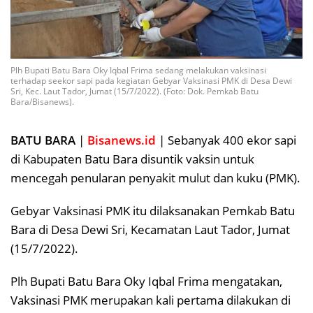
Plh Bupati Batu Bara Oky Iqbal Frima sedang melakukan vaksinasi
terhadap seekor sapi pada kegiatan Gebyar Vaksinasi PMK di Desa Dewi
Sri, Kec. Laut Tador, Jumat (15/7/2022). (Foto: Dok. Pemkab Batu
Bara/Bisanews).
BATU BARA
|
Bisanews.id
| Sebanyak 400 ekor sapi
di Kabupaten Batu Bara disuntik vaksin untuk
mencegah penularan penyakit mulut dan kuku (PMK).
Gebyar Vaksinasi PMK itu dilaksanakan Pemkab Batu
Bara di Desa Dewi Sri, Kecamatan Laut Tador, Jumat
(15/7/2022).
Plh Bupati Batu Bara Oky Iqbal Frima mengatakan,
Vaksinasi PMK merupakan kali pertama dilakukan di