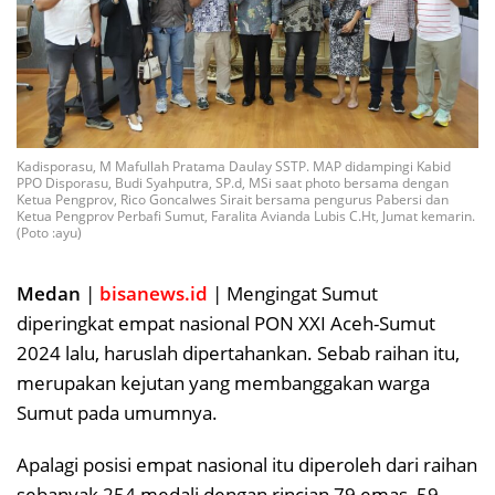
Kadisporasu, M Mafullah Pratama Daulay SSTP. MAP didampingi Kabid
PPO Disporasu, Budi Syahputra, SP.d, MSi saat photo bersama dengan
Ketua Pengprov, Rico Goncalwes Sirait bersama pengurus Pabersi dan
Ketua Pengprov Perbafi Sumut, Faralita Avianda Lubis C.Ht, Jumat kemarin.
(Poto :ayu)
Medan
|
bisanews.id
| Mengingat Sumut
diperingkat empat nasional PON XXI Aceh-Sumut
2024 lalu, haruslah dipertahankan. Sebab raihan itu,
merupakan kejutan yang membanggakan warga
Sumut pada umumnya.
Apalagi posisi empat nasional itu diperoleh dari raihan
sebanyak 254 medali dengan rincian 79 emas, 59