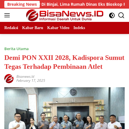
Skip
mprov Di Binjai, Lima Rumah Dinas Eks Bioskop Ria Dibongkar
Breaking News
to
content
Redaksi
Kabar Baru
Kabar Video
Indeks
Berita Utama
Demi PON XXII 2028, Kadispora Sumut
Tegas Terhadap Pembinaan Atlet
Bisanews.id
February 17, 2025