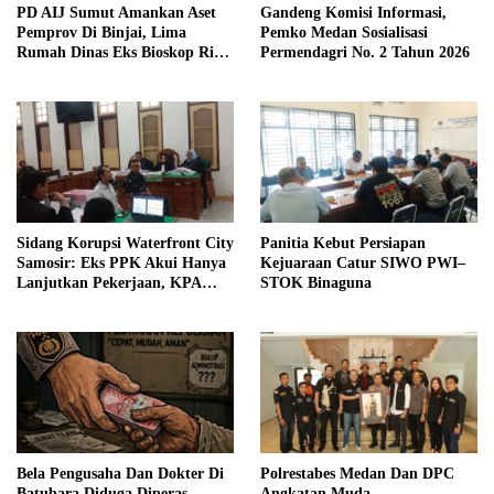
PD AIJ Sumut Amankan Aset
Gandeng Komisi Informasi,
Pemprov Di Binjai, Lima
Pemko Medan Sosialisasi
Rumah Dinas Eks Bioskop Ria
Permendagri No. 2 Tahun 2026
Dibongkar
Sidang Korupsi Waterfront City
Panitia Kebut Persiapan
Samosir: Eks PPK Akui Hanya
Kejuaraan Catur SIWO PWI–
Lanjutkan Pekerjaan, KPA
STOK Binaguna
Beberkan Pengawasan Proyek
Bela Pengusaha Dan Dokter Di
Polrestabes Medan Dan DPC
Batubara Diduga Diperas
Angkatan Muda