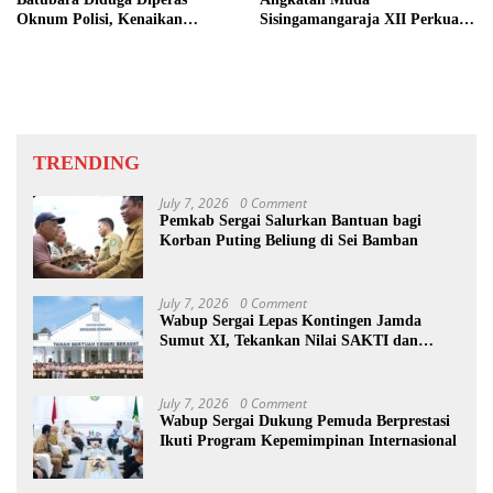
Oknum Polisi, Kenaikan
Sisingamangaraja XII Perkuat
Pangkat AKP Fadlun Al Fitri
Sinergitas Jaga Kamtibmas
Ditunda
TRENDING
July 7, 2026
0 Comment
Pemkab Sergai Salurkan Bantuan bagi
Korban Puting Beliung di Sei Bamban
July 7, 2026
0 Comment
Wabup Sergai Lepas Kontingen Jamda
Sumut XI, Tekankan Nilai SAKTI dan
Karakter Pramuka
July 7, 2026
0 Comment
Wabup Sergai Dukung Pemuda Berprestasi
Ikuti Program Kepemimpinan Internasional