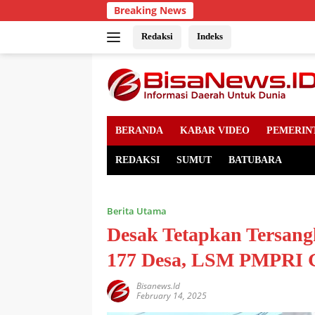
Skip
Breaking News
to
content
Redaksi
Indeks
BERANDA
KABAR VIDEO
PEMERIN
REDAKSI
SUMUT
BATUBARA
Berita Utama
Desak Tetapkan Tersan
177 Desa, LSM PMPRI 
Bisanews.id
February 14, 2025