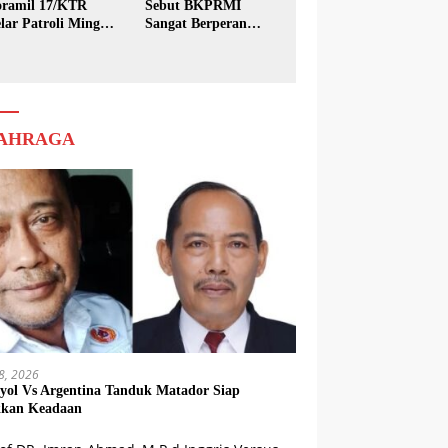
ramil 17/KTR
Sebut BKPRMI
lar Patroli Minggu
Sangat Berperan
sih
dalam Pembinaan
Generasi Muda
AHRAGA
18, 2026
yol Vs Argentina Tanduk Matador Siap
kkan Keadaan