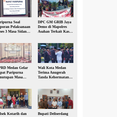
ripurna Soal
DPC GM GRIB Jaya
poran Pelaksanaan
Demo di Mapolres
ses 3 Masa Sidang
Asahan Terkait Kasus
hun Anggaran 2025
Pencabulan Anak
RD Medan Gelar
Wali Kota Medan
pat Paripurna
Terima Anugerah
nutupan Masa
Tanda Kehormatan
dang Kesatu Tahun
Satyalancana Karya
24
Bhakti Praja Nugraha
lsek Kotarih dan
Bupati Deliserdang