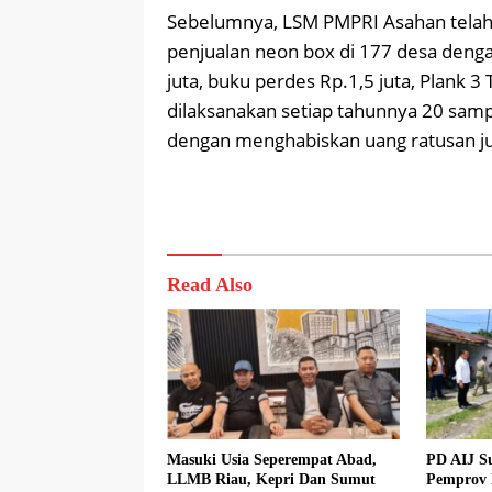
Sebelumnya, LSM PMPRI Asahan telah m
penjualan neon box di 177 desa dengan
juta, buku perdes Rp.1,5 juta, Plank 3
dilaksanakan setiap tahunnya 20 sampa
dengan menghabiskan uang ratusan ju
Read Also
Masuki Usia Seperempat Abad,
PD AIJ S
LLMB Riau, Kepri Dan Sumut
Pemprov 