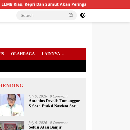
pri Dan Sumut Akan Peringati Harlah Ke-25
PD AIJ Sum
IS
OLAHRAGA
LAINNYA
RENDING
July 9, 2026
0 Comment
Antonius Devolis Tumanggor
S.Sos : Fraksi Nasdem Soroti
Dinsos, Satpol PP Hingga
Kepling
July 9, 2026
0 Comment
Solusi Atasi Banjir