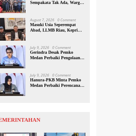
Sempakata Tak Ada, Warga
Korban Temui Wong Chun
Sen
August 7, 2026
0 Comment
Masuki Usia Seperempat
Abad, LLMB Riau, Kepri
Dan Sumut Akan Peringati
Harlah Ke-25
July 9, 2026
0 Comment
Gerindra Desak Pemko
Medan Perbaiki Pengolaan
Resapan Anggaran
July 9, 2026
0 Comment
Hanura-PKB Minta Pemko
Medan Perbaiki Perencanaan
Dan Penanganan Banjir
EMERINTAHAN