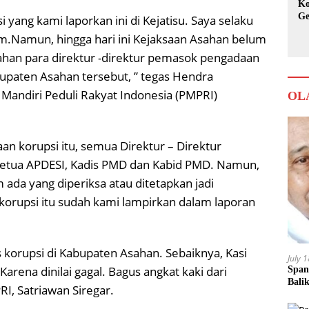
Ko
Ge
 yang kami laporkan ini di Kejatisu. Saya selaku
Ka
am.Namun, hingga hari ini Kejaksaan Asahan belum
han para direktur -direktur pemasok pengadaan
upaten Asahan tersebut, ” tegas Hendra
andiri Peduli Rakyat Indonesia (PMPRI)
OL
an korupsi itu, semua Direktur – Direktur
etua APDESI, Kadis PMD dan Kabid PMD. Namun,
 ada yang diperiksa atau ditetapkan jadi
s korupsi itu sudah kami lampirkan dalam laporan
korupsi di Kabupaten Asahan. Sebaiknya, Kasi
July 
Karena dinilai gagal. Bagus angkat kaki dari
Span
Bali
RI, Satriawan Siregar.