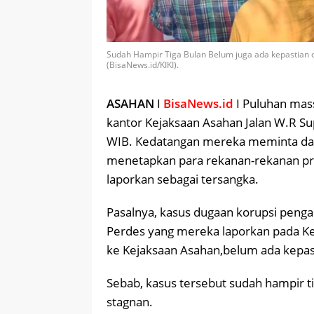
Sudah Hampir Tiga Bulan Belum juga ada kepastian 
(BisaNews.id/KIKI).
ASAHAN
I
BisaNews.id
I Puluhan mas
kantor Kejaksaan Asahan Jalan W.R Su
WIB. Kedatangan mereka meminta da
menetapkan para rekanan-rekanan pr
laporkan sebagai tersangka.
Pasalnya, kasus dugaan korupsi peng
Perdes yang mereka laporkan pada Kej
ke Kejaksaan Asahan,belum ada kepa
Sebab, kasus tersebut sudah hampir ti
stagnan.