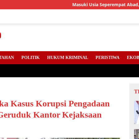
Masuki Usia Seperempat Abad, LLMB Riau, Ke
TAHAN
POLITIK
HUKUM KRIMINAL
PERISTIWA
EKOB
T
gka Kasus Korupsi Pengadaan
Geruduk Kantor Kejaksaan