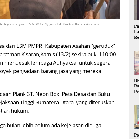
di duga stagnan LSM PMPRI geruduk Kantor Kejari Asahan.
Pa
La
Re
Ta
sa dari LSM PMPRI Kabupaten Asahan “geruduk”
pratman Kisaran,Kamis (13/2) sekira pukul 10:00
n mendesak lembaga Adhyaksa, untuk segera
oyek pengadaan barang jasa yang mereka
DP
Ra
Pe
adaan Plank 3T, Neon Box, Peta Desa dan Buku
Si
aksaan Tinggi Sumatera Utara, yang diteruskan
20
stian hukum.
ga bulan lebih belum ada kejelasan diduga
Po