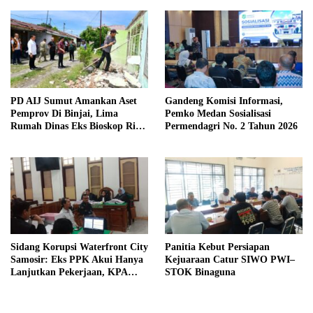
Kewaspadaan
PD AIJ Sumut Amankan Aset
Gandeng Komisi Informasi,
Pemprov Di Binjai, Lima
Pemko Medan Sosialisasi
Rumah Dinas Eks Bioskop Ria
Permendagri No. 2 Tahun 2026
Dibongkar
Sidang Korupsi Waterfront City
Panitia Kebut Persiapan
Samosir: Eks PPK Akui Hanya
Kejuaraan Catur SIWO PWI–
Lanjutkan Pekerjaan, KPA
STOK Binaguna
Beberkan Pengawasan Proyek