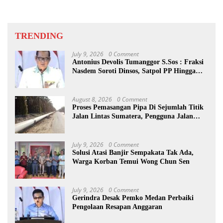
TRENDING
July 9, 2026
0 Comment
Antonius Devolis Tumanggor S.Sos : Fraksi
Nasdem Soroti Dinsos, Satpol PP Hingga
Kepling
August 8, 2026
0 Comment
Proses Pemasangan Pipa Di Sejumlah Titik
Jalan Lintas Sumatera, Pengguna Jalan
diimbau Untuk meningkatkan
Kewaspadaan
July 9, 2026
0 Comment
Solusi Atasi Banjir Sempakata Tak Ada,
Warga Korban Temui Wong Chun Sen
July 9, 2026
0 Comment
Gerindra Desak Pemko Medan Perbaiki
Pengolaan Resapan Anggaran