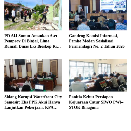
PD AIJ Sumut Amankan Aset
Gandeng Komisi Informasi,
Pemprov Di Binjai, Lima
Pemko Medan Sosialisasi
Rumah Dinas Eks Bioskop Ria
Permendagri No. 2 Tahun 2026
Dibongkar
Sidang Korupsi Waterfront City
Panitia Kebut Persiapan
Samosir: Eks PPK Akui Hanya
Kejuaraan Catur SIWO PWI–
Lanjutkan Pekerjaan, KPA
STOK Binaguna
Beberkan Pengawasan Proyek