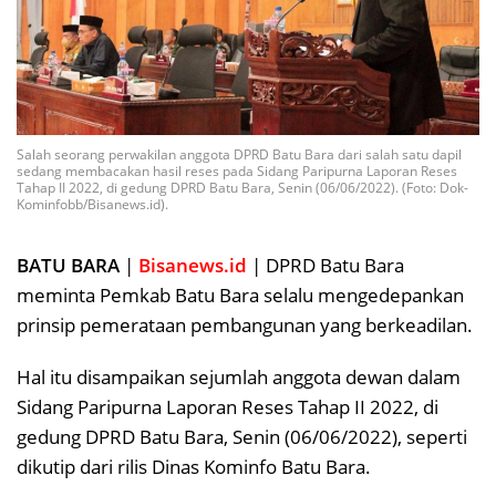
Salah seorang perwakilan anggota DPRD Batu Bara dari salah satu dapil
sedang membacakan hasil reses pada Sidang Paripurna Laporan Reses
Tahap II 2022, di gedung DPRD Batu Bara, Senin (06/06/2022). (Foto: Dok-
Kominfobb/Bisanews.id).
BATU BARA
|
Bisanews.id
| DPRD Batu Bara
meminta Pemkab Batu Bara selalu mengedepankan
prinsip pemerataan pembangunan yang berkeadilan.
Hal itu disampaikan sejumlah anggota dewan dalam
Sidang Paripurna Laporan Reses Tahap II 2022, di
gedung DPRD Batu Bara, Senin (06/06/2022), seperti
dikutip dari rilis Dinas Kominfo Batu Bara.