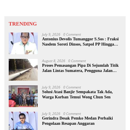
TRENDING
July 9, 2026
0 Comment
Antonius Devolis Tumanggor S.Sos : Fraksi
Nasdem Soroti Dinsos, Satpol PP Hingga
Kepling
August 8, 2026
0 Comment
Proses Pemasangan Pipa Di Sejumlah Titik
Jalan Lintas Sumatera, Pengguna Jalan
diimbau Untuk meningkatkan
Kewaspadaan
July 9, 2026
0 Comment
Solusi Atasi Banjir Sempakata Tak Ada,
Warga Korban Temui Wong Chun Sen
July 9, 2026
0 Comment
Gerindra Desak Pemko Medan Perbaiki
Pengolaan Resapan Anggaran