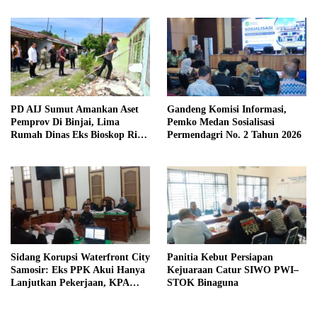
Kewaspadaan
PD AIJ Sumut Amankan Aset
Gandeng Komisi Informasi,
Pemprov Di Binjai, Lima
Pemko Medan Sosialisasi
Rumah Dinas Eks Bioskop Ria
Permendagri No. 2 Tahun 2026
Dibongkar
Sidang Korupsi Waterfront City
Panitia Kebut Persiapan
Samosir: Eks PPK Akui Hanya
Kejuaraan Catur SIWO PWI–
Lanjutkan Pekerjaan, KPA
STOK Binaguna
Beberkan Pengawasan Proyek