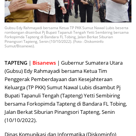
Gubsu Edy Rahmayadi bersama Ketua TP PKK Sumut Nawal Lubis beserta
rombongan disambut Pj Bupati Tapanuli Tengah Yetti Sembiring bersama
Forkopimda Tapteng di Bandara FL Tobing, Jalan Berkat Siburian
Pinangsori Tapteng, Senin (10/10/2022). (Foto : Diskominfo
Sumut/Bisanews).
TAPTENG
|
Bisanews
| Gubernur Sumatera Utara
(Gubsu) Edy Rahmayadi bersama Ketua Tim
Penggerak Pemberdayaan dan Kesejahteraan
Keluarga (TP PKK) Sumut Nawal Lubis disambut Pj
Bupati Tapanuli Tengah (Tapteng) Yetti Sembiring
bersama Forkopimda Tapteng di Bandara FL Tobing,
Jalan Berkat Siburian Pinangsori Tapteng, Senin
(10/10/2022).
Dinas Komunikasi dan Informatika (Diskominfo)