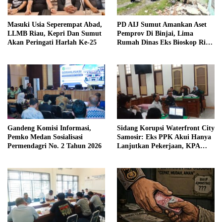
Masuki Usia Seperempat Abad,
PD AIJ Sumut Amankan Aset
LLMB Riau, Kepri Dan Sumut
Pemprov Di Binjai, Lima
Akan Peringati Harlah Ke-25
Rumah Dinas Eks Bioskop Ria
Dibongkar
Gandeng Komisi Informasi,
Sidang Korupsi Waterfront City
Pemko Medan Sosialisasi
Samosir: Eks PPK Akui Hanya
Permendagri No. 2 Tahun 2026
Lanjutkan Pekerjaan, KPA
Beberkan Pengawasan Proyek