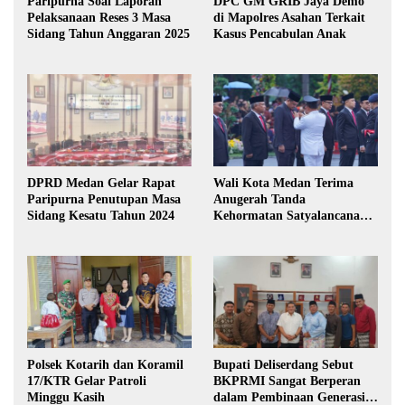
Paripurna Soal Laporan
DPC GM GRIB Jaya Demo
Pelaksanaan Reses 3 Masa
di Mapolres Asahan Terkait
Sidang Tahun Anggaran 2025
Kasus Pencabulan Anak
DPRD Medan Gelar Rapat
Wali Kota Medan Terima
Paripurna Penutupan Masa
Anugerah Tanda
Sidang Kesatu Tahun 2024
Kehormatan Satyalancana
Karya Bhakti Praja Nugraha
Polsek Kotarih dan Koramil
Bupati Deliserdang Sebut
17/KTR Gelar Patroli
BKPRMI Sangat Berperan
Minggu Kasih
dalam Pembinaan Generasi