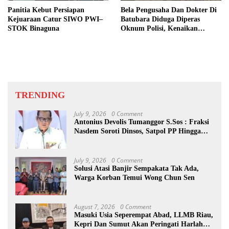
Panitia Kebut Persiapan
Bela Pengusaha Dan Dokter Di
Kejuaraan Catur SIWO PWI–
Batubara Diduga Diperas
STOK Binaguna
Oknum Polisi, Kenaikan
Pangkat AKP Fadlun Al Fitri
Ditunda
TRENDING
July 9, 2026
0 Comment
Antonius Devolis Tumanggor S.Sos : Fraksi
Nasdem Soroti Dinsos, Satpol PP Hingga
Kepling
July 9, 2026
0 Comment
Solusi Atasi Banjir Sempakata Tak Ada,
Warga Korban Temui Wong Chun Sen
August 7, 2026
0 Comment
Masuki Usia Seperempat Abad, LLMB Riau,
Kepri Dan Sumut Akan Peringati Harlah