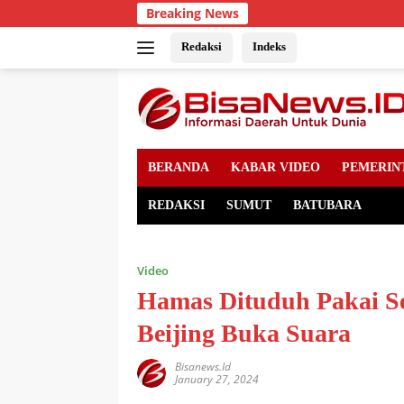
Skip
Breaking News
to
content
Redaksi
Indeks
BERANDA
KABAR VIDEO
PEMERIN
REDAKSI
SUMUT
BATUBARA
Video
Hamas Dituduh Pakai Se
Beijing Buka Suara
Bisanews.id
January 27, 2024