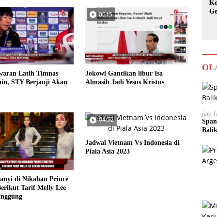
Ko
Ge
0015
Ka
OL
waran Latih Timnas
Jokowi Gantikan libur Isa
in, STY Berjanji Akan
Almasih Jadi Yesus Kristus
July 
04:52
Span
Bali
Jadwal Vietnam Vs Indonesia di
Piala Asia 2023
anyi di Nikahan Prince
erikut Tarif Melly Lee
anggung