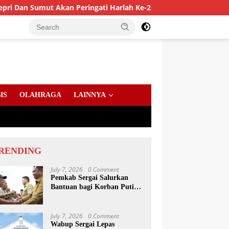
mut Akan Peringati Harlah Ke-25
PD AIJ Sumut Amankan 
IS
OLAHRAGA
LAINNYA
RENDING
July 7, 2026
0 Comment
Pemkab Sergai Salurkan
Bantuan bagi Korban Puting
Beliung di Sei Bamban
July 7, 2026
0 Comment
Wabup Sergai Lepas