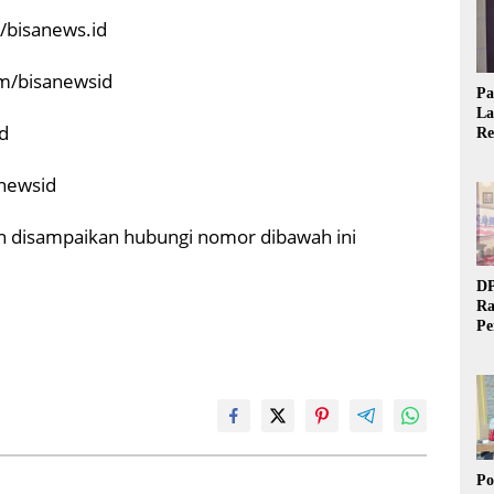
/bisanews.id
om/bisanewsid
Pa
La
id
Re
Ta
anewsid
gin disampaikan hubungi nomor dibawah ini
DP
Ra
Pe
Si
20
Po