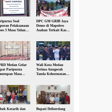
ripurna Soal
DPC GM GRIB Jaya
poran Pelaksanaan
Demo di Mapolres
ses 3 Masa Sidang
Asahan Terkait Kasus
hun Anggaran 2025
Pencabulan Anak
RD Medan Gelar
Wali Kota Medan
pat Paripurna
Terima Anugerah
nutupan Masa
Tanda Kehormatan
dang Kesatu Tahun
Satyalancana Karya
24
Bhakti Praja Nugraha
lsek Kotarih dan
Bupati Deliserdang