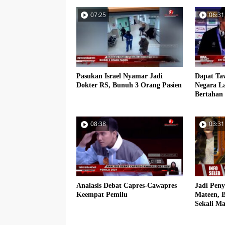
07:25
06:31
Pasukan Israel Nyamar Jadi
Dapat Ta
Dokter RS, Bunuh 3 Orang Pasien
Negara La
Bertahan
08:38
03:31
Analasis Debat Capres-Cawapres
Jadi Peny
Keempat Pemilu
Mateen, B
Sekali M