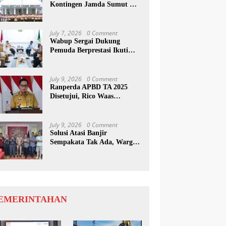
Kontingen Jamda Sumut XI,
Tekankan Nilai SAKTI dan
Karakter Pramuka
July 7, 2026
0 Comment
Wabup Sergai Dukung
Pemuda Berprestasi Ikuti
Program Kepemimpinan
Internasional
July 9, 2026
0 Comment
Ranperda APBD TA 2025
Disetujui, Rico Waas
Apresiasi Sinergitas Antara
Legislatif dan Eksekutif
July 9, 2026
0 Comment
Solusi Atasi Banjir
Sempakata Tak Ada, Warga
Korban Temui Wong Chun
Sen
EMERINTAHAN