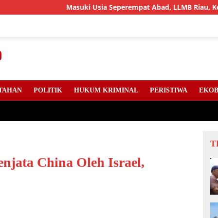
Masuki Usia Seperempat Abad, LLMB Riau, Kepri Dan Su
TAHAN
POLITIK
HUKUM KRIMINAL
PERISTIWA
EKOB
T
njata China Oleh Israel,