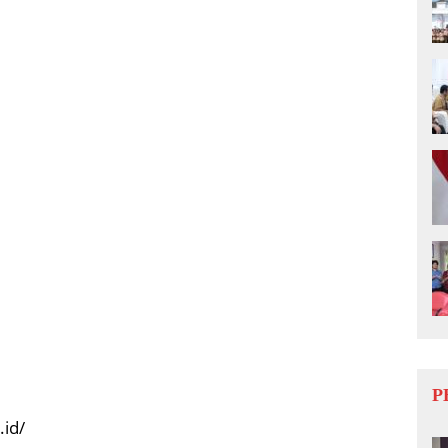
P
.id/