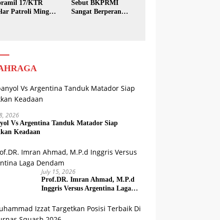
ramil 17/KTR
Sebut BKPRMI
lar Patroli Minggu
Sangat Berperan
sih
dalam Pembinaan
Generasi Muda
AHRAGA
18, 2026
yol Vs Argentina Tanduk Matador Siap
kkan Keadaan
July 15, 2026
Prof.DR. Imran Ahmad, M.P.d
Inggris Versus Argentina Laga
Dendam