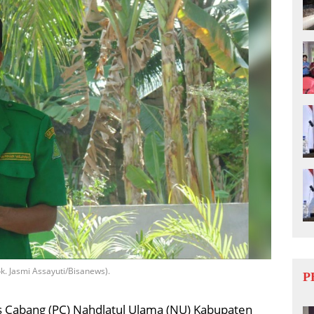
k. Jasmi Assayuti/Bisanews).
P
 Cabang (PC) Nahdlatul Ulama (NU) Kabupaten