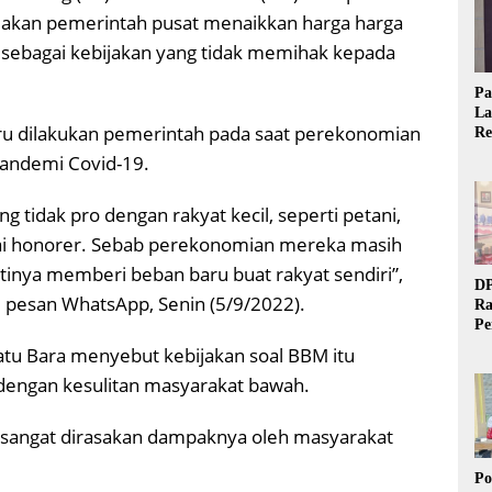
bijakan pemerintah pusat menaikkan harga harga
 sebagai kebijakan yang tidak memihak kepada
Pa
La
tru dilakukan pemerintah pada saat perekonomian
Re
Ta
pandemi Covid-19.
g tidak pro dengan rakyat kecil, seperti petani,
ai honorer. Sebab perekonomian mereka masih
tinya memberi beban baru buat rakyat sendiri”,
DP
i pesan WhatsApp, Senin (5/9/2022).
Ra
Pe
Si
Batu Bara menyebut kebijakan soal BBM itu
20
dengan kesulitan masyarakat bawah.
 sangat dirasakan dampaknya oleh masyarakat
Po