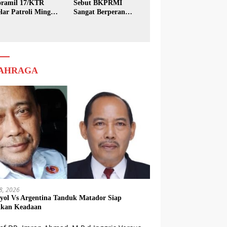
ramil 17/KTR
Sebut BKPRMI
lar Patroli Minggu
Sangat Berperan
sih
dalam Pembinaan
Generasi Muda
AHRAGA
18, 2026
yol Vs Argentina Tanduk Matador Siap
kkan Keadaan