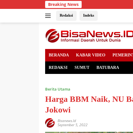
Skip
Breaking News
to
content
Redaksi
Indeks
BERANDA
KABAR VIDEO
PEMERIN
REDAKSI
SUMUT
BATUBARA
Berita Utama
Harga BBM Naik, NU Ba
Jokowi
Bisanews.id
September 5, 2022