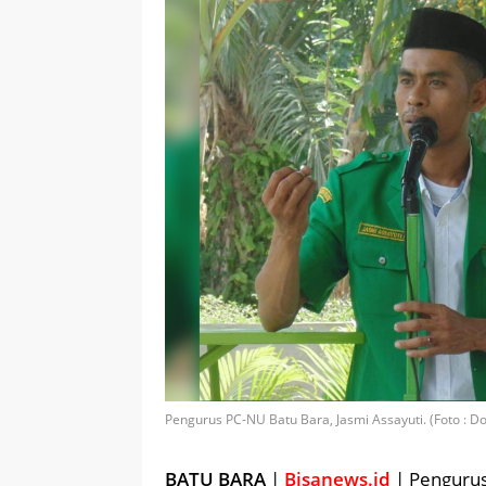
Pengurus PC-NU Batu Bara, Jasmi Assayuti. (Foto : Do
BATU BARA
|
Bisanews.id
| Pengurus