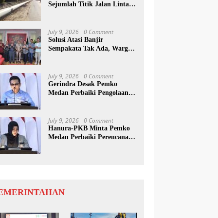
Sejumlah Titik Jalan Lintas
Sumatera, Pengguna Jalan
diimbau Untuk
meningkatkan Kewaspadaan
July 9, 2026
0 Comment
Solusi Atasi Banjir
Sempakata Tak Ada, Warga
Korban Temui Wong Chun
Sen
July 9, 2026
0 Comment
Gerindra Desak Pemko
Medan Perbaiki Pengolaan
Resapan Anggaran
July 9, 2026
0 Comment
Hanura-PKB Minta Pemko
Medan Perbaiki Perencanaan
Dan Penanganan Banjir
EMERINTAHAN