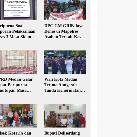
ripurna Soal
DPC GM GRIB Jaya
poran Pelaksanaan
Demo di Mapolres
ses 3 Masa Sidang
Asahan Terkait Kasus
hun Anggaran 2025
Pencabulan Anak
RD Medan Gelar
Wali Kota Medan
pat Paripurna
Terima Anugerah
nutupan Masa
Tanda Kehormatan
dang Kesatu Tahun
Satyalancana Karya
24
Bhakti Praja Nugraha
lsek Kotarih dan
Bupati Deliserdang