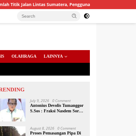
an Lintas Sumatera, Pengguna Jalan diimbau Untuk meningkatka
IS
OLAHRAGA
LAINNYA
RENDING
July 9, 2026
0 Comment
Antonius Devolis Tumanggor
S.Sos : Fraksi Nasdem Soroti
Dinsos, Satpol PP Hingga
Kepling
August 8, 2026
0 Comment
Proses Pemasangan Pipa Di