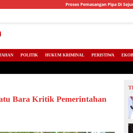
Proses Pemasangan Pipa Di Sejumlah Titik Jal
TAHAN
POLITIK
HUKUM KRIMINAL
PERISTIWA
EKOB
T
tu Bara Kritik Pemerintahan