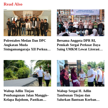
Read Also
Polrestabes Medan Dan DPC
Bersama Anggota DPR RI,
Angkatan Muda
Pemkab Sergai Perkuat Daya
Sisingamangaraja XII Perkuat
Saing UMKM Lewat Literasi
Sinergitas Jaga Kamtibmas
Sadar Halal
Wabup Adlin Tinjau
Wabup Sergai H. Adlin
Pembangunan Jalan Manggis–
Tambunan Tinjau dan
Kelapa Bajohom, Pastikan
Salurkan Bantuan Korban
Kualitas Sesuai Harapan
Puting Beliung di Desa Blok 10