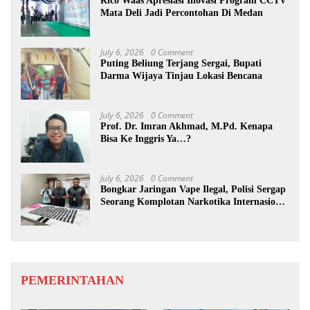
Rico Waas Apresiasi Inovasi Program CCTV
Mata Deli Jadi Percontohan Di Medan
July 6, 2026
0 Comment
Puting Beliung Terjang Sergai, Bupati
Darma Wijaya Tinjau Lokasi Bencana
July 6, 2026
0 Comment
Prof. Dr. Imran Akhmad, M.Pd. Kenapa
Bisa Ke Inggris Ya…?
July 6, 2026
0 Comment
Bongkar Jaringan Vape Ilegal, Polisi Sergap
Seorang Komplotan Narkotika Internasional
Si Medan
PEMERINTAHAN