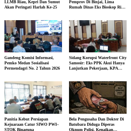
LLMB Riau, Kepri Dan Sumut
Pemprov Di Binjai, Lima
Akan Peringati Harlah Ke-25
Rumah Dinas Eks Bioskop Ria
Dibongkar
Gandeng Komisi Informasi,
Sidang Korupsi Waterfront City
Pemko Medan Sosialisasi
Samosir: Eks PPK Akui Hanya
Permendagri No. 2 Tahun 2026
Lanjutkan Pekerjaan, KPA
Beberkan Pengawasan Proyek
Panitia Kebut Persiapan
Bela Pengusaha Dan Dokter Di
Kejuaraan Catur SIWO PWI–
Batubara Diduga Diperas
STOK Binaguna
Oknum Polisi, Kenaikan