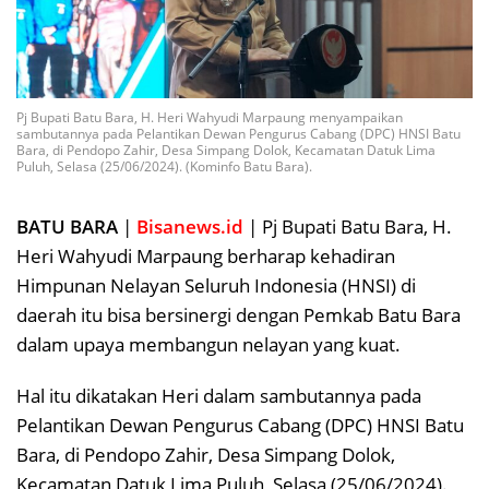
Pj Bupati Batu Bara, H. Heri Wahyudi Marpaung menyampaikan
sambutannya pada Pelantikan Dewan Pengurus Cabang (DPC) HNSI Batu
Bara, di Pendopo Zahir, Desa Simpang Dolok, Kecamatan Datuk Lima
Puluh, Selasa (25/06/2024). (Kominfo Batu Bara).
BATU BARA
|
Bisanews.id
| Pj Bupati Batu Bara, H.
Heri Wahyudi Marpaung berharap kehadiran
Himpunan Nelayan Seluruh Indonesia (HNSI) di
daerah itu bisa bersinergi dengan Pemkab Batu Bara
dalam upaya membangun nelayan yang kuat.
Hal itu dikatakan Heri dalam sambutannya pada
Pelantikan Dewan Pengurus Cabang (DPC) HNSI Batu
Bara, di Pendopo Zahir, Desa Simpang Dolok,
Kecamatan Datuk Lima Puluh, Selasa (25/06/2024).