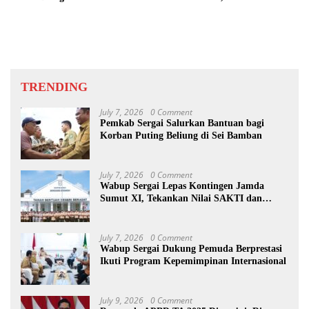
Pangkat AKP Fadlun Al Fitri
Ditunda
TRENDING
July 7, 2026
0 Comment
Pemkab Sergai Salurkan Bantuan bagi
Korban Puting Beliung di Sei Bamban
July 7, 2026
0 Comment
Wabup Sergai Lepas Kontingen Jamda
Sumut XI, Tekankan Nilai SAKTI dan
Karakter Pramuka
July 7, 2026
0 Comment
Wabup Sergai Dukung Pemuda Berprestasi
Ikuti Program Kepemimpinan Internasional
July 9, 2026
0 Comment