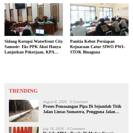
Sidang Korupsi Waterfront City
Panitia Kebut Persiapan
Samosir: Eks PPK Akui Hanya
Kejuaraan Catur SIWO PWI–
Lanjutkan Pekerjaan, KPA
STOK Binaguna
Beberkan Pengawasan Proyek
TRENDING
August 8, 2026
0 Comment
Proses Pemasangan Pipa Di Sejumlah Titik
Jalan Lintas Sumatera, Pengguna Jalan
diimbau Untuk meningkatkan
Kewaspadaan
July 10, 2026
0 Comment