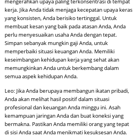
mengerahkan upaya paling terkonsentrasi di tempat
kerja. Jika Anda tidak menjaga kecepatan upaya keras
yang konsisten, Anda berisiko tertinggal. Untuk
membuat kesan yang baik pada atasan Anda, Anda
perlu menyesuaikan usaha Anda dengan tepat.
Simpan sebanyak mungkin gaji Anda, untuk
memperbaiki situasi keuangan Anda. Memiliki
keseimbangan kehidupan kerja yang sehat akan
memungkinkan Anda untuk berkembang dalam
semua aspek kehidupan Anda.
Leo: Jika Anda berupaya membangun ikatan pribadi,
Anda akan melihat hasil positif dalam situasi
profesional dan keuangan Anda minggu ini. Asah
kemampuan jaringan Anda dan buat koneksi yang
bermakna. Pastikan Anda memiliki orang yang tepat
di sisi Anda saat Anda menikmati kesuksesan Anda.