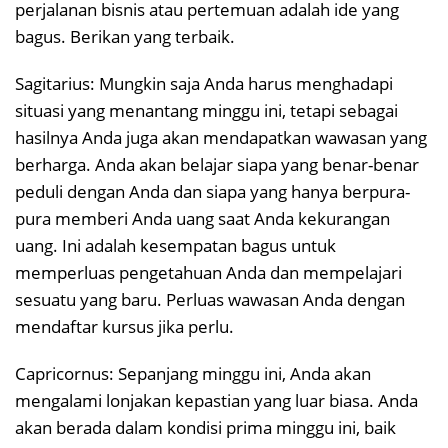
perjalanan bisnis atau pertemuan adalah ide yang
bagus. Berikan yang terbaik.
Sagitarius: Mungkin saja Anda harus menghadapi
situasi yang menantang minggu ini, tetapi sebagai
hasilnya Anda juga akan mendapatkan wawasan yang
berharga. Anda akan belajar siapa yang benar-benar
peduli dengan Anda dan siapa yang hanya berpura-
pura memberi Anda uang saat Anda kekurangan
uang. Ini adalah kesempatan bagus untuk
memperluas pengetahuan Anda dan mempelajari
sesuatu yang baru. Perluas wawasan Anda dengan
mendaftar kursus jika perlu.
Capricornus: Sepanjang minggu ini, Anda akan
mengalami lonjakan kepastian yang luar biasa. Anda
akan berada dalam kondisi prima minggu ini, baik