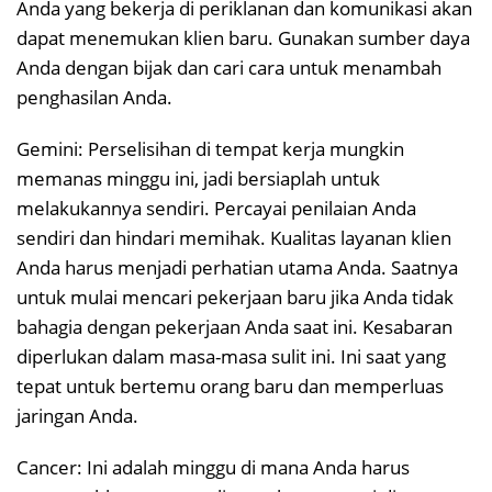
Anda yang bekerja di periklanan dan komunikasi akan
dapat menemukan klien baru. Gunakan sumber daya
Anda dengan bijak dan cari cara untuk menambah
penghasilan Anda.
Gemini: Perselisihan di tempat kerja mungkin
memanas minggu ini, jadi bersiaplah untuk
melakukannya sendiri. Percayai penilaian Anda
sendiri dan hindari memihak. Kualitas layanan klien
Anda harus menjadi perhatian utama Anda. Saatnya
untuk mulai mencari pekerjaan baru jika Anda tidak
bahagia dengan pekerjaan Anda saat ini. Kesabaran
diperlukan dalam masa-masa sulit ini. Ini saat yang
tepat untuk bertemu orang baru dan memperluas
jaringan Anda.
Cancer: Ini adalah minggu di mana Anda harus