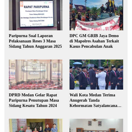
Paripurna Soal Laporan
DPC GM GRIB Jaya Demo
Pelaksanaan Reses 3 Masa
di Mapolres Asahan Terkait
Sidang Tahun Anggaran 2025
Kasus Pencabulan Anak
DPRD Medan Gelar Rapat
Wali Kota Medan Terima
Paripurna Penutupan Masa
Anugerah Tanda
Sidang Kesatu Tahun 2024
Kehormatan Satyalancana
Karya Bhakti Praja Nugraha