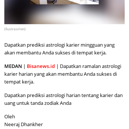
(Ilustrasi/net)
Dapatkan prediksi astrologi karier mingguan yang
akan membantu Anda sukses di tempat kerja.
MEDAN
|
Bisanews.id
| Dapatkan ramalan astrologi
karier harian yang akan membantu Anda sukses di
tempat kerja.
Dapatkan prediksi astrologi harian tentang karier dan
uang untuk tanda zodiak Anda
Oleh
Neeraj Dhankher