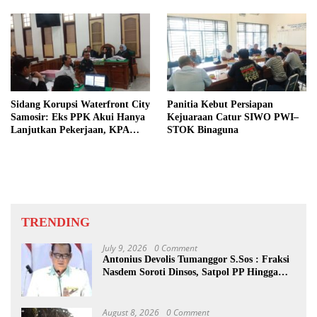
Sidang Korupsi Waterfront City
Panitia Kebut Persiapan
Samosir: Eks PPK Akui Hanya
Kejuaraan Catur SIWO PWI–
Lanjutkan Pekerjaan, KPA
STOK Binaguna
Beberkan Pengawasan Proyek
TRENDING
July 9, 2026
0 Comment
Antonius Devolis Tumanggor S.Sos : Fraksi
Nasdem Soroti Dinsos, Satpol PP Hingga
Kepling
August 8, 2026
0 Comment