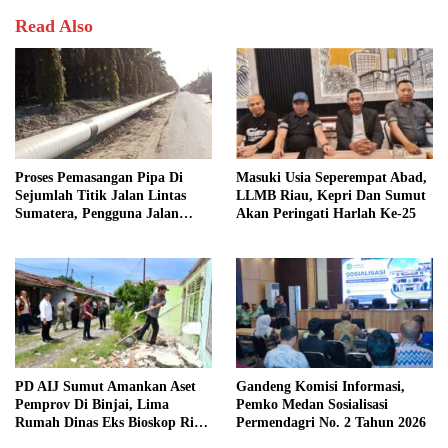
Read Also
Proses Pemasangan Pipa Di
Masuki Usia Seperempat Abad,
Sejumlah Titik Jalan Lintas
LLMB Riau, Kepri Dan Sumut
Sumatera, Pengguna Jalan
Akan Peringati Harlah Ke-25
diimbau Untuk meningkatkan
Kewaspadaan
PD AIJ Sumut Amankan Aset
Gandeng Komisi Informasi,
Pemprov Di Binjai, Lima
Pemko Medan Sosialisasi
Rumah Dinas Eks Bioskop Ria
Permendagri No. 2 Tahun 2026
Dibongkar