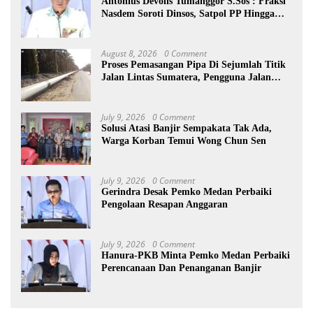
Antonius Devolis Tumanggor S.Sos : Fraksi
Nasdem Soroti Dinsos, Satpol PP Hingga
Kepling
August 8, 2026
0 Comment
Proses Pemasangan Pipa Di Sejumlah Titik
Jalan Lintas Sumatera, Pengguna Jalan
diimbau Untuk meningkatkan
Kewaspadaan
July 9, 2026
0 Comment
Solusi Atasi Banjir Sempakata Tak Ada,
Warga Korban Temui Wong Chun Sen
July 9, 2026
0 Comment
Gerindra Desak Pemko Medan Perbaiki
Pengolaan Resapan Anggaran
July 9, 2026
0 Comment
Hanura-PKB Minta Pemko Medan Perbaiki
Perencanaan Dan Penanganan Banjir