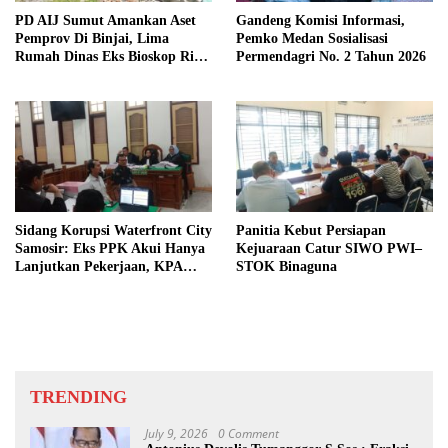
PD AIJ Sumut Amankan Aset
Gandeng Komisi Informasi,
Pemprov Di Binjai, Lima
Pemko Medan Sosialisasi
Rumah Dinas Eks Bioskop Ria
Permendagri No. 2 Tahun 2026
Dibongkar
Sidang Korupsi Waterfront City
Panitia Kebut Persiapan
Samosir: Eks PPK Akui Hanya
Kejuaraan Catur SIWO PWI–
Lanjutkan Pekerjaan, KPA
STOK Binaguna
Beberkan Pengawasan Proyek
TRENDING
July 9, 2026
0 Comment