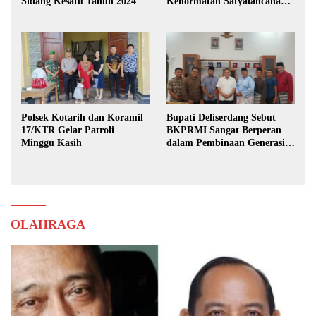
Sidang Kesatu Tahun 2024
Kehormatan Satyalancana
Karya Bhakti Praja Nugraha
Polsek Kotarih dan Koramil
Bupati Deliserdang Sebut
17/KTR Gelar Patroli
BKPRMI Sangat Berperan
Minggu Kasih
dalam Pembinaan Generasi
Muda
OLAHRAGA