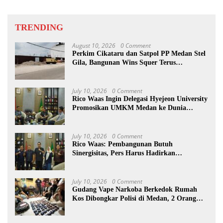
TRENDING
August 10, 2026
0 Comment
Perkim Cikataru dan Satpol PP Medan Stel
Gila, Bangunan Wins Squer Terus
Dikerjakan
July 10, 2026
0 Comment
Rico Waas Ingin Delegasi Hyejeon University
Promosikan UMKM Medan ke Dunia
Internasional
July 10, 2026
0 Comment
Rico Waas: Pembangunan Butuh
Sinergisitas, Pers Harus Hadirkan
Jurnalisme Solutif
July 10, 2026
0 Comment
Gudang Vape Narkoba Berkedok Rumah
Kos Dibongkar Polisi di Medan, 2 Orang
Diamankan