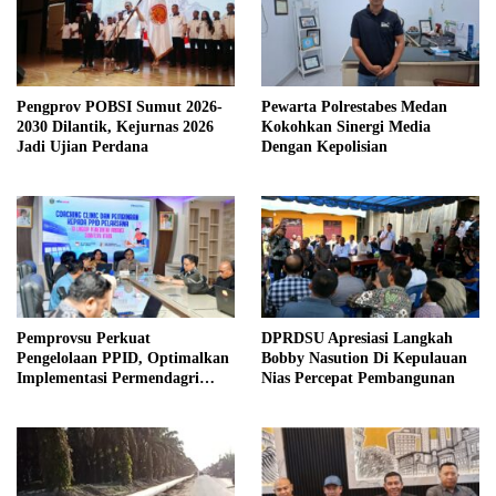
Pengprov POBSI Sumut 2026-
Pewarta Polrestabes Medan
2030 Dilantik, Kejurnas 2026
Kokohkan Sinergi Media
Jadi Ujian Perdana
Dengan Kepolisian
Pemprovsu Perkuat
DPRDSU Apresiasi Langkah
Pengelolaan PPID, Optimalkan
Bobby Nasution Di Kepulauan
Implementasi Permendagri
Nias Percepat Pembangunan
Nomor 2 Tahun 2026