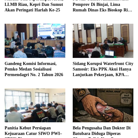
LLMB Riau, Kepri Dan Sumut
Pemprov Di Binjai, Lima
Akan Peringati Harlah Ke-25
Rumah Dinas Eks Bioskop Ria
Dibongkar
Gandeng Komisi Informasi,
Sidang Korupsi Waterfront City
Pemko Medan Sosialisasi
Samosir: Eks PPK Akui Hanya
Permendagri No. 2 Tahun 2026
Lanjutkan Pekerjaan, KPA
Beberkan Pengawasan Proyek
Panitia Kebut Persiapan
Bela Pengusaha Dan Dokter Di
Kejuaraan Catur SIWO PWI–
Batubara Diduga Diperas