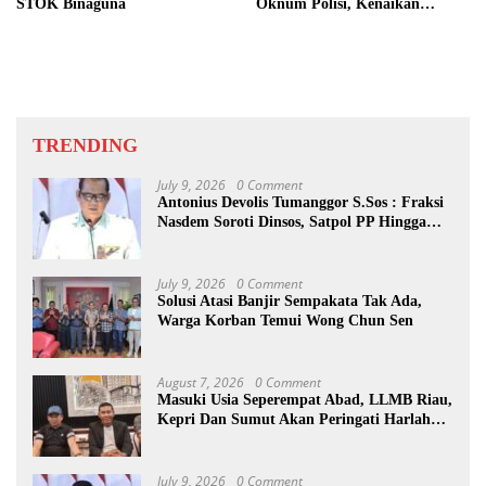
STOK Binaguna
Oknum Polisi, Kenaikan
Pangkat AKP Fadlun Al Fitri
Ditunda
TRENDING
July 9, 2026
0 Comment
Antonius Devolis Tumanggor S.Sos : Fraksi
Nasdem Soroti Dinsos, Satpol PP Hingga
Kepling
July 9, 2026
0 Comment
Solusi Atasi Banjir Sempakata Tak Ada,
Warga Korban Temui Wong Chun Sen
August 7, 2026
0 Comment
Masuki Usia Seperempat Abad, LLMB Riau,
Kepri Dan Sumut Akan Peringati Harlah
Ke-25
July 9, 2026
0 Comment