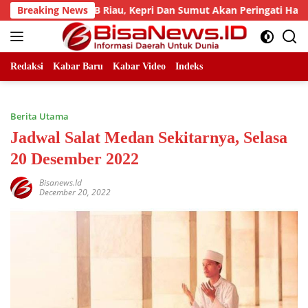
Skip
bad, LLMB Riau, Kepri Dan Sumut Akan Peringati Harlah Ke-25
Breaking News
to
content
Redaksi
Kabar Baru
Kabar Video
Indeks
Berita Utama
Jadwal Salat Medan Sekitarnya, Selasa
20 Desember 2022
Bisanews.id
December 20, 2022