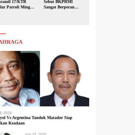
ramil 17/KTR
Sebut BKPRMI
lar Patroli Minggu
Sangat Berperan
sih
dalam Pembinaan
Generasi Muda
AHRAGA
18, 2026
yol Vs Argentina Tanduk Matador Siap
kkan Keadaan
July 15, 2026