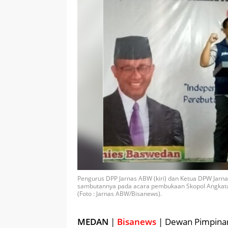
Pengurus DPP Jarnas ABW (kiri) dan Ketua DPW Jar
sambutannya pada acara pembukaan Skopol Angkatan 
(Foto : Jarnas ABW/Bisanews).
MEDAN
|
Bisanews
| Dewan Pimpinan