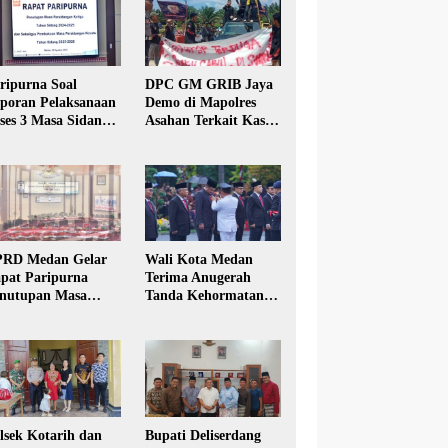
ripurna Soal
DPC GM GRIB Jaya
poran Pelaksanaan
Demo di Mapolres
ses 3 Masa Sidang
Asahan Terkait Kasus
hun Anggaran 2025
Pencabulan Anak
RD Medan Gelar
Wali Kota Medan
pat Paripurna
Terima Anugerah
nutupan Masa
Tanda Kehormatan
dang Kesatu Tahun
Satyalancana Karya
24
Bhakti Praja Nugraha
lsek Kotarih dan
Bupati Deliserdang