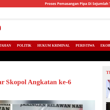
Proses Pemasangan Pipa Di Sejumlah Titik Jala
TAHAN
POLITIK
HUKUM KRIMINAL
PERISTIWA
EKOB
T
r Skopol Angkatan ke-6