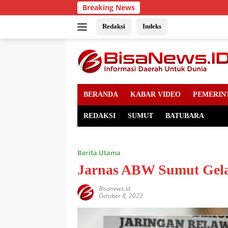
Skip
Breaking News
to
content
Redaksi
Indeks
BERANDA
KABAR VIDEO
PEMERIN
REDAKSI
SUMUT
BATUBARA
Berita Utama
Jarnas ABW Sumut Gela
Bisanews.id
October 8, 2022