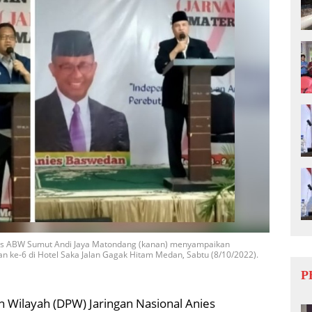
nas ABW Sumut Andi Jaya Matondang (kanan) menyampaikan
ke-6 di Hotel Saka Jalan Gagak Hitam Medan, Sabtu (8/10/2022).
P
 Wilayah (DPW) Jaringan Nasional Anies