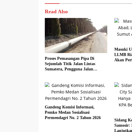
Read Also
Masuki U
LLMB Ria
Proses Pemasangan Pipa Di
Akan Peri
Sejumlah Titik Jalan Lintas
Sumatera, Pengguna Jalan
diimbau Untuk meningkatkan
Kewaspadaan
Gandeng Komisi Informasi,
Pemko Medan Sosialisasi
Permendagri No. 2 Tahun 2026
Sidang Ko
Samosir:
Lanjutka