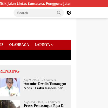
n Lintas Sumatera, Pengguna Jalan diimbau Untuk meningkatkan
IS
OLAHRAGA
LAINNYA
RENDING
July 9, 2026
0 Comment
Antonius Devolis Tumanggor
S.Sos : Fraksi Nasdem Soroti
Dinsos, Satpol PP Hingga
Kepling
August 8, 2026
0 Comment
Proses Pemasangan Pipa Di