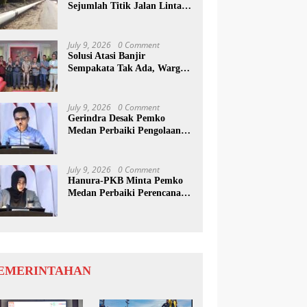
Sejumlah Titik Jalan Lintas
Sumatera, Pengguna Jalan
diimbau Untuk
meningkatkan Kewaspadaan
July 9, 2026
0 Comment
Solusi Atasi Banjir
Sempakata Tak Ada, Warga
Korban Temui Wong Chun
Sen
July 9, 2026
0 Comment
Gerindra Desak Pemko
Medan Perbaiki Pengolaan
Resapan Anggaran
July 9, 2026
0 Comment
Hanura-PKB Minta Pemko
Medan Perbaiki Perencanaan
Dan Penanganan Banjir
EMERINTAHAN