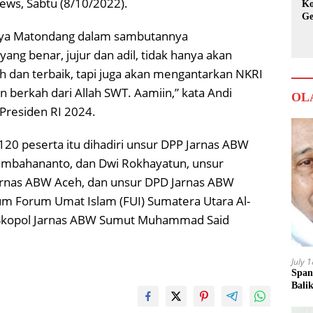
ews, Sabtu (8/10/2022).
Ko
Ge
Ka
aya Matondang dalam sambutannya
ng benar, jujur dan adil, tidak hanya akan
dan terbaik, tapi juga akan mengantarkan NKRI
 berkah dari Allah SWT. Aamiin,” kata Andi
OL
Presiden RI 2024.
120 peserta itu dihadiri unsur DPP Jarnas ABW
Rimbahananto, dan Dwi Rokhayatun, unsur
arnas ABW Aceh, dan unsur DPD Jarnas ABW
m Forum Umat Islam (FUI) Sumatera Utara Al-
ia Skopol Jarnas ABW Sumut Muhammad Said
July 
Span
Bali