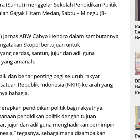
a (Sumut) menggelar Sekolah Pendidikan Politik
Jalan Gagak Hitam Medan, Sabtu – Minggu (8-
Pa
La
P) Jarnas ABW Cahyo Hendro dalam sambutannya
Re
Ta
engatakan Skopol bertujuan untuk
ang cerdas, santun, jujur dan adil guna
 yang amanah.
aik dan benar penting bagi seluruh rakyat
DP
tuan Republik Indonesia (NKRI) ke arah yang
Ra
tnya bahagia.
Pe
Si
20
erapkan pendidikan politik bagi rakyatnya.
anaan pendidikan politik dengan tujuan
ar, jujur dan adil guna menghadirkan pemimpin
nesia,” tegasnya, sebagaimana disampaikan
Po