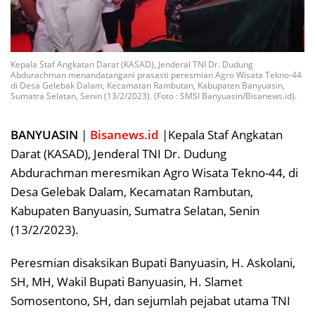
Kepala Staf Angkatan Darat (KASAD), Jenderal TNI Dr. Dudung
Abdurachman menandatangani prasasti peresmian Agro Wisata Tekno-44
di Desa Gelebak Dalam, Kecamatan Rambutan, Kabupaten Banyuasin,
Sumatra Selatan, Senin (13/2/2023). (Foto : SMSI Banyuasin/Bisanews.id).
BANYUASIN
|
Bisanews.id
|Kepala Staf Angkatan
Darat (KASAD), Jenderal TNI Dr. Dudung
Abdurachman meresmikan Agro Wisata Tekno-44, di
Desa Gelebak Dalam, Kecamatan Rambutan,
Kabupaten Banyuasin, Sumatra Selatan, Senin
(13/2/2023).
Peresmian disaksikan Bupati Banyuasin, H. Askolani,
SH, MH, Wakil Bupati Banyuasin, H. Slamet
Somosentono, SH, dan sejumlah pejabat utama TNI