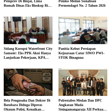
Pemprov Di Binjai, Lima
Pemko Medan Sosialisasi
Rumah Dinas Eks Bioskop Ria
Permendagri No. 2 Tahun 2026
Dibongkar
Sidang Korupsi Waterfront City
Panitia Kebut Persiapan
Samosir: Eks PPK Akui Hanya
Kejuaraan Catur SIWO PWI–
Lanjutkan Pekerjaan, KPA
STOK Binaguna
Beberkan Pengawasan Proyek
Bela Pengusaha Dan Dokter Di
Polrestabes Medan Dan DPC
Batubara Diduga Diperas
Angkatan Muda
Oknum Polisi, Kenaikan
Sisingamangaraja XII Perkuat