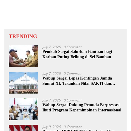
Pangkat AKP Fadlun Al Fitri
Sinergitas Jaga Kamtibmas
Ditunda
TRENDING
July 7, 2026
0 Comment
Pemkab Sergai Salurkan Bantuan bagi
Korban Puting Beliung di Sei Bamban
July 7, 2026
0 Comment
Wabup Sergai Lepas Kontingen Jamda
Sumut XI, Tekankan Nilai SAKTI dan
Karakter Pramuka
July 7, 2026
0 Comment
Wabup Sergai Dukung Pemuda Berprestasi
Ikuti Program Kepemimpinan Internasional
July 9, 2026
0 Comment