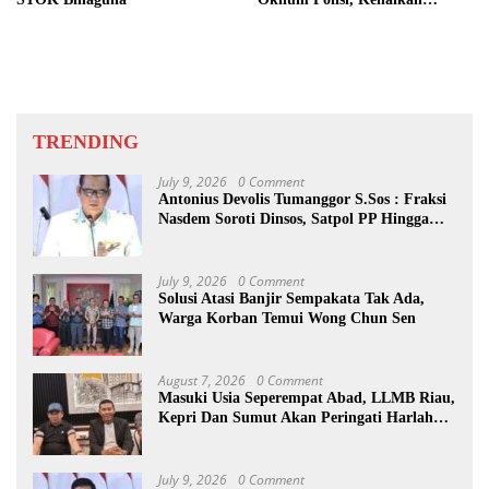
Pangkat AKP Fadlun Al Fitri
Ditunda
TRENDING
July 9, 2026
0 Comment
Antonius Devolis Tumanggor S.Sos : Fraksi
Nasdem Soroti Dinsos, Satpol PP Hingga
Kepling
July 9, 2026
0 Comment
Solusi Atasi Banjir Sempakata Tak Ada,
Warga Korban Temui Wong Chun Sen
August 7, 2026
0 Comment
Masuki Usia Seperempat Abad, LLMB Riau,
Kepri Dan Sumut Akan Peringati Harlah
Ke-25
July 9, 2026
0 Comment