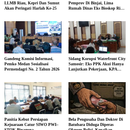
LLMB Riau, Kepri Dan Sumut
Pemprov Di Binjai, Lima
Akan Peringati Harlah Ke-25
Rumah Dinas Eks Bioskop Ria
Dibongkar
Gandeng Komisi Informasi,
Sidang Korupsi Waterfront City
Pemko Medan Sosialisasi
Samosir: Eks PPK Akui Hanya
Permendagri No. 2 Tahun 2026
Lanjutkan Pekerjaan, KPA
Beberkan Pengawasan Proyek
Panitia Kebut Persiapan
Bela Pengusaha Dan Dokter Di
Kejuaraan Catur SIWO PWI–
Batubara Diduga Diperas
STOK Binaguna
Oknum Polisi, Kenaikan