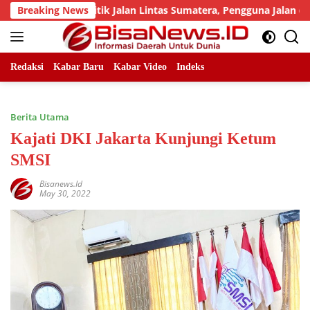
Skip
jumlah Titik Jalan Lintas Sumatera, Pengguna Jalan diimbau U
Breaking News
to
content
Redaksi
Kabar Baru
Kabar Video
Indeks
Berita Utama
Kajati DKI Jakarta Kunjungi Ketum
SMSI
Bisanews.id
May 30, 2022