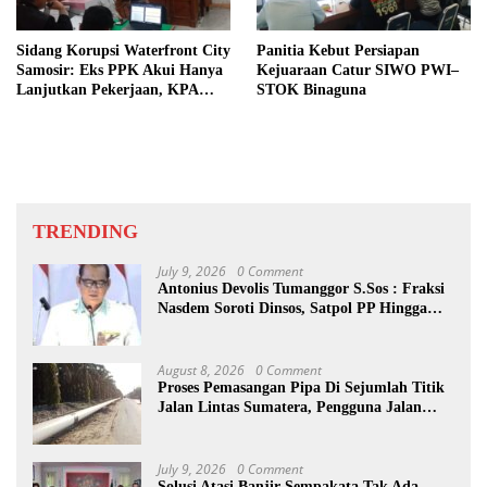
Sidang Korupsi Waterfront City
Panitia Kebut Persiapan
Samosir: Eks PPK Akui Hanya
Kejuaraan Catur SIWO PWI–
Lanjutkan Pekerjaan, KPA
STOK Binaguna
Beberkan Pengawasan Proyek
TRENDING
July 9, 2026
0 Comment
Antonius Devolis Tumanggor S.Sos : Fraksi
Nasdem Soroti Dinsos, Satpol PP Hingga
Kepling
August 8, 2026
0 Comment
Proses Pemasangan Pipa Di Sejumlah Titik
Jalan Lintas Sumatera, Pengguna Jalan
diimbau Untuk meningkatkan
Kewaspadaan
July 9, 2026
0 Comment
Solusi Atasi Banjir Sempakata Tak Ada,