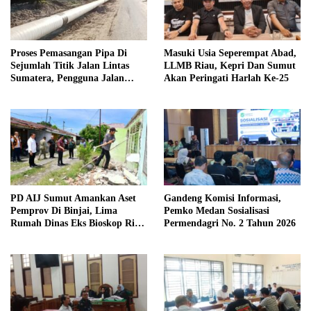
Proses Pemasangan Pipa Di
Masuki Usia Seperempat Abad,
Sejumlah Titik Jalan Lintas
LLMB Riau, Kepri Dan Sumut
Sumatera, Pengguna Jalan
Akan Peringati Harlah Ke-25
diimbau Untuk meningkatkan
Kewaspadaan
PD AIJ Sumut Amankan Aset
Gandeng Komisi Informasi,
Pemprov Di Binjai, Lima
Pemko Medan Sosialisasi
Rumah Dinas Eks Bioskop Ria
Permendagri No. 2 Tahun 2026
Dibongkar