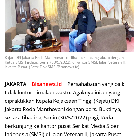
Kajati DKI Jakarta Reda Manthovani terlihat berbincang akrab dengan
Ketua SMSI Firdaus, Senin (30/5/2022), di kantor SMSI, Jalan Veteran II,
Jakarta Pusat. (Foto: Dok-SMSI/Bisanews.id).
JAKARTA
|
Bisanews.id
| Persahabatan yang baik
tidak luntur dimakan waktu. Agaknya inilah yang
dipraktikkan Kepala Kejaksaan Tinggi (Kajati) DKI
Jakarta Reda Manthovani dengan pers. Buktinya,
secara tiba-tiba, Senin (30/5/2022) pagi, Reda
berkunjung ke kantor pusat Serikat Media Siber
Indonesia (SMSI) di Jalan Veteran II, Jakarta Pusat.